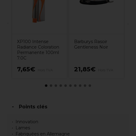
Bl
Ce
m
XP100 Intense
Barburys Rasoir
Radiance Coloration
Gentleness Noir
Permanente 100ml
7.0C
7,65€
21,85€
8
Hors TVA
Hors TVA
Points clés
Innovation
Lames
Fabriquées en Allemagne