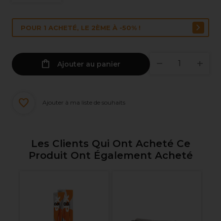
POUR 1 ACHETÉ, LE 2ÈME À -50% !
Ajouter au panier
Ajouter à ma liste de souhaits
Les Clients Qui Ont Acheté Ce
Produit Ont Également Acheté
Vi
te
Co
pe