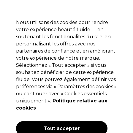
Profitez de 10 % de remise* sur votre première commande pro duo. Avec le code:
PRO10
Nous utilisons des cookies pour rendre
Se connecter
votre expérience beauté fluide — en
soutenant les fonctionnalités du site, en
Marques
Bons plans
Coiffure
Electro et Matériel
Equipem
personnalisant les offres avec nos
Livraison et délais
partenaires de confiance et en améliorant
lire la suite
votre expérience de notre marque.
Sélectionnez « Tout accepter » si vous
Tondeo
souhaitez bénéficier de cette expérience
Tondeo Lames de Rasoir TSS3
fluide. Vous pouvez également définir vos
préférences via « Paramètres des cookies »
(
0
)
ou continuer avec « Cookies essentiels
9,99 €
uniquement ».
Hors TVA
(TARIF PROFESSIONNEL)
Politique relative aux
(
11,99 €
TVA incluse)
cookies
OFFRE
Tout accepter