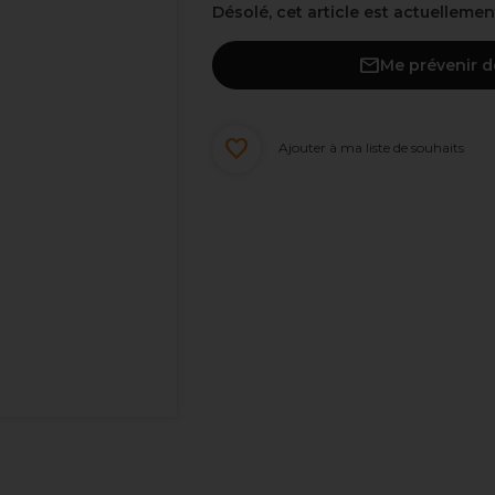
Désolé, cet article est actuelleme
Me prévenir d
Ajouter à ma liste de souhaits