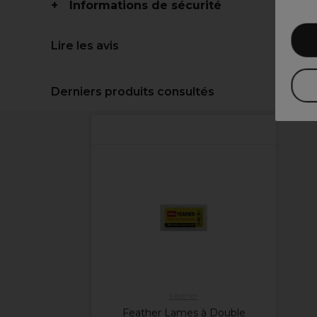
Informations de sécurité
Lire les avis
Derniers produits consultés
Feather
Feather Lames à Double