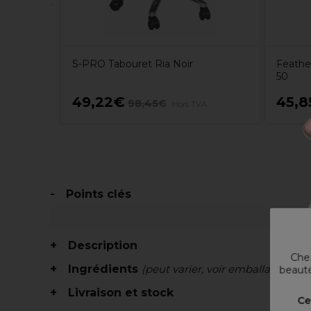
S-PRO Tabouret Ria Noir
Feathe
50
49,22€
45,8
98,45€
Hors TVA
Points clés
Description
Chez
Ingrédients
(peut varier, voir emballage)
beauté
Livraison et stock
Ce