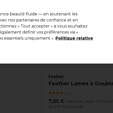
e 10 % de remise* sur votre première commande pro duo. Avec le c
ience beauté fluide — en soutenant les
 avec nos partenaires de confiance et en
Rechercher
tionnez « Tout accepter » si vous souhaitez
Equipement de salon
Beauté
Hommes
Inspirations
Les Pri
également définir vos préférences via «
es essentiels uniquement ».
Politique relative
Coiffure
Ciseaux de coiffure
Rasoirs
Feather
Feather Lames à Doubl
(
1
)
7,85 €
Hors TVA
(TARIF PROFES
(
9,42 €
TVA incluse)