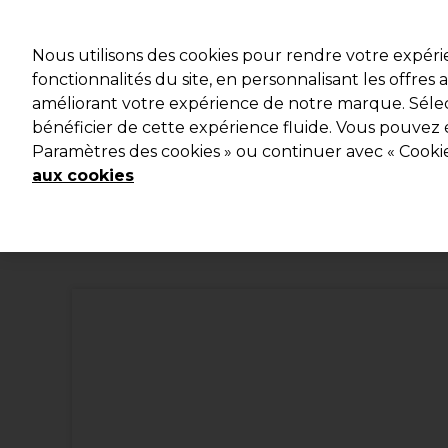
Profitez d
Nous utilisons des cookies pour rendre votre expér
fonctionnalités du site, en personnalisant les offres
améliorant votre expérience de notre marque. Sélec
Marques
Bons plans
Coiffure
Electro et Matériel
bénéficier de cette expérience fluide. Vous pouvez 
Paramètres des cookies » ou continuer avec « Cooki
Livraison et délais
lire la suite
aux cookies