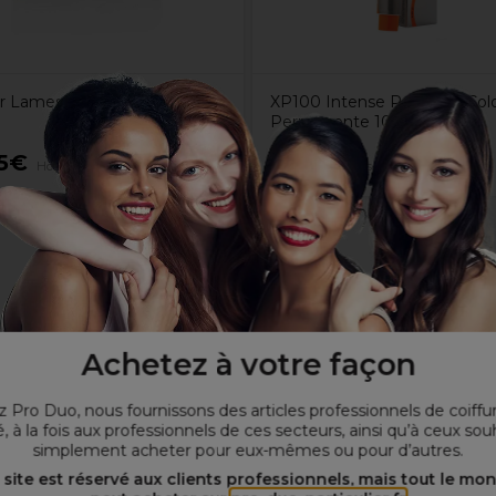
r Lames De Type EX- Pack
XP100 Intense Radiance Colo
Permanente 100ml 7.0C
5€
7,65€
Hors TVA
Hors TVA
Achetez à votre façon
 Pro Duo, nous fournissons des articles professionnels de coiffu
, à la fois aux professionnels de ces secteurs, ainsi qu’à ceux sou
simplement acheter pour eux-mêmes ou pour d’autres.
 site est réservé aux clients professionnels, mais tout le mo