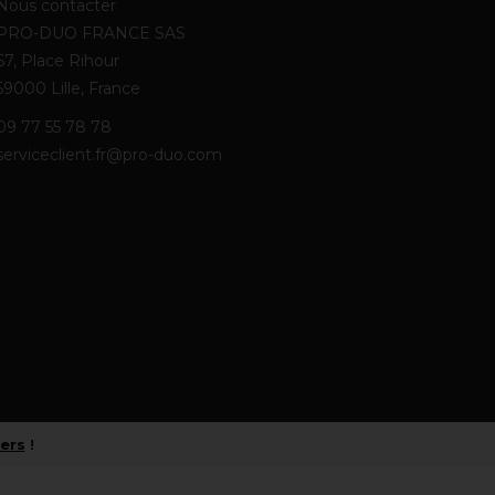
Nous contacter
PRO-DUO FRANCE SAS
67, Place Rihour
59000 Lille, France
09 77 55 78 78
serviceclient.fr@pro-duo.com
iers
!