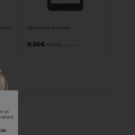
ration
Sibel Miroir Antichoc
9,55€
9,99€
13,65€
Hors TVA
re et
haitant
nde