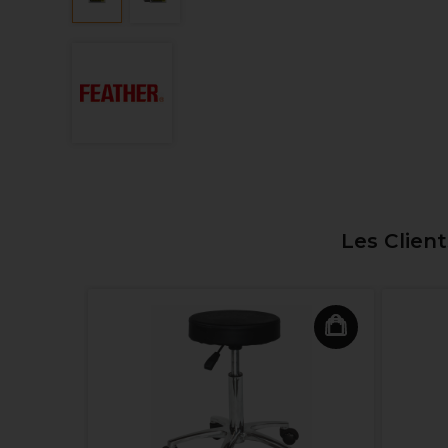
Les Clien
el Cool
te 5.17