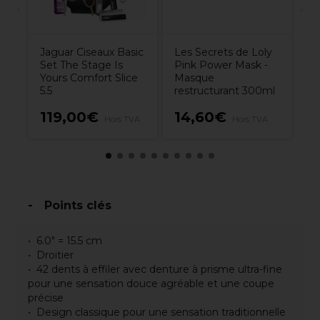
Jaguar Ciseaux Basic
Les Secrets de Loly
Set The Stage Is
Pink Power Mask -
Yours Comfort Slice
Masque
5.5
restructurant 300ml
8
119,00€
14,60€
Hors TVA
Hors TVA
H
Points clés
6.0" = 15.5 cm
Droitier
42 dents à effiler avec denture à prisme ultra-fine
pour une sensation douce agréable et une coupe
précise
Design classique pour une sensation traditionnelle