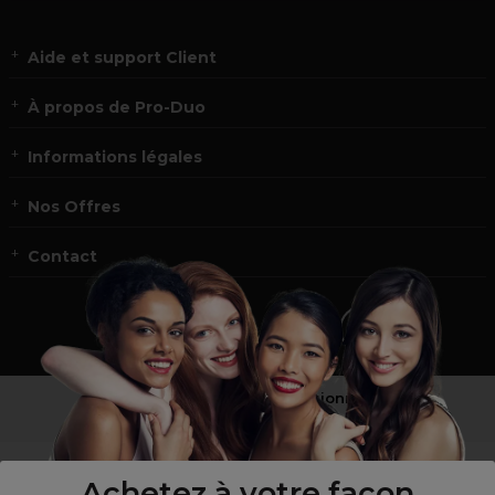
Aide et support Client
À propos de Pro-Duo
Informations légales
Nos Offres
Contact
Vous n’êtes pas un professionnel ?
Visitez notre site pour
les particuliers
!
Achetez à votre façon