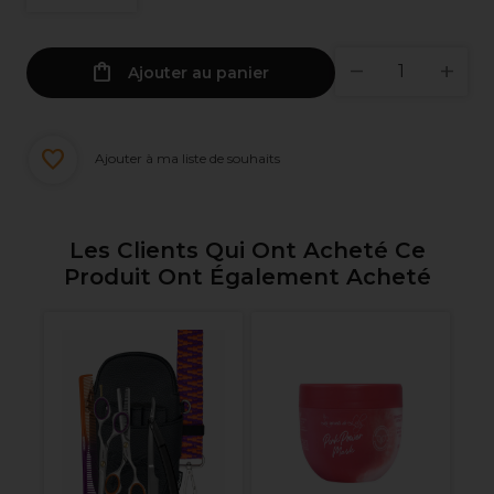
Ajouter au panier
Ajouter à ma liste de souhaits
Les Clients Qui Ont Acheté Ce
Produit Ont Également Acheté
Q
Sa
Cr
e
l