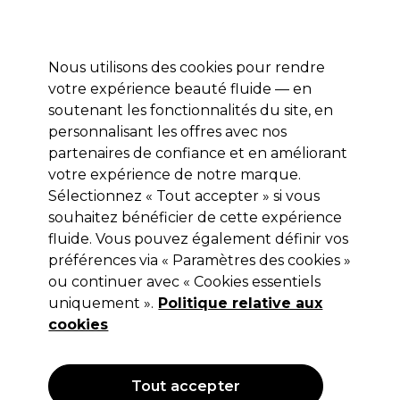
Profitez de 10 % de remise* sur votre première commande pro duo. Avec le code:
PRO10
Nous utilisons des cookies pour rendre
Se connecter
votre expérience beauté fluide — en
soutenant les fonctionnalités du site, en
Marques
Bons plans
Coiffure
Electro et Matériel
Equipem
personnalisant les offres avec nos
Livraison et délais
partenaires de confiance et en améliorant
lire la suite
votre expérience de notre marque.
Sélectionnez « Tout accepter » si vous
Olivia Garden
souhaitez bénéficier de cette expérience
Olivia Garden Expert Blowout Grip
fluide. Vous pouvez également définir vos
préférences via « Paramètres des cookies »
Wavy Bristles 55mm
ou continuer avec « Cookies essentiels
(
1
)
uniquement ».
Politique relative aux
21,06 €
cookies
Hors TVA
(TARIF PROFESSIONNEL)
(
25,27 €
TVA incluse)
Tout accepter