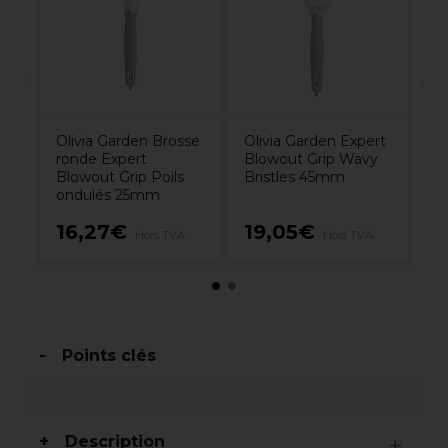
el
Olivia Garden Brosse
Olivia Garden Expert
ronde Expert
Blowout Grip Wavy
Blowout Grip Poils
Bristles 45mm
ondulés 25mm
16,27€
19,05€
1
A
Hors TVA
Hors TVA
Points clés
Description