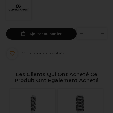
Ajouter au panier
Ajouter à ma liste de souhaits
Les Clients Qui Ont Acheté Ce
Produit Ont Également Acheté
rt
Ol
B
3