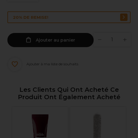
20% DE REMISE!
Ajouter au panier
Ajouter à ma liste de souhaits
Les Clients Qui Ont Acheté Ce
Produit Ont Également Acheté
ate
Ve
S
I