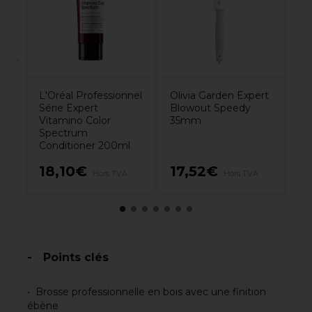
No
L'Oréal Professionnel
Olivia Garden Expert
Série Expert
Blowout Speedy
Vitamino Color
35mm
Spectrum
Conditioner 200ml
18,10€
17,52€
9
Hors TVA
Hors TVA
Points clés
Brosse professionnelle en bois avec une finition
ébène