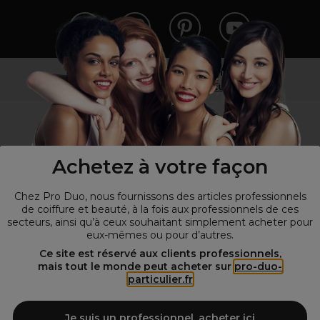
Vous n’êtes pas un professionnel ?
Visitez notre site pour
les particuliers
!
Achetez à votre façon
Chez Pro Duo, nous fournissons des articles professionnels
de coiffure et beauté, à la fois aux professionnels de ces
secteurs, ainsi qu’à ceux souhaitant simplement acheter pour
eux-mêmes ou pour d’autres.
© Tous droits réservés © Pro-Duo
2026
Ce site est réservé aux clients professionnels,
mais tout le monde peut acheter sur
pro-duo-
Spécialiste de la coiffure et de la beauté, nous vous proposons une
particulier.fr
large sélection de produits professionnels pour la coiffure et
l'esthétique autour d'un choix de grandes marques qui font de Pro-
Duo le fournisseur incontournable des salons de coiffure et instituts
Je suis un professionnel, acheter ici