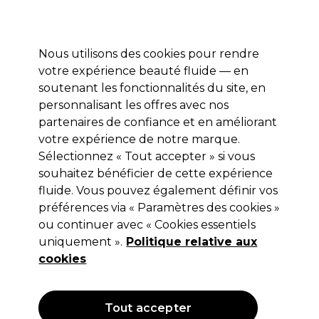
Profitez de 10 % de remise* sur votre première commande pro duo. Avec le code:
PRO10
Nous utilisons des cookies pour rendre
Se connecter
votre expérience beauté fluide — en
soutenant les fonctionnalités du site, en
Marques
Bons plans
Coiffure
Electro et Matériel
Equipem
personnalisant les offres avec nos
Livraison et délais
partenaires de confiance et en améliorant
lire la suite
votre expérience de notre marque.
Sélectionnez « Tout accepter » si vous
Barnum
souhaitez bénéficier de cette expérience
Barnum Brosse plate Ysocel grande
fluide. Vous pouvez également définir vos
préférences via « Paramètres des cookies »
(
5
)
ou continuer avec « Cookies essentiels
18,68 €
uniquement ».
23,35 €
Hors TVA
Politique relative aux
(TARIF PROFESSIONNEL)
(
22,42 €
TVA incluse)
cookies
OFFRE
Tout accepter