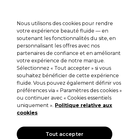
Profitez de 10 % de remise* sur votre première commande pro duo. Avec le code:
PRO10
Nous utilisons des cookies pour rendre
Se connecter
votre expérience beauté fluide — en
soutenant les fonctionnalités du site, en
Marques
Bons plans
Coiffure
Electro et Matériel
Equipem
personnalisant les offres avec nos
Livraison et délais
partenaires de confiance et en améliorant
lire la suite
votre expérience de notre marque.
Sélectionnez « Tout accepter » si vous
L.C.P Professionnel Paris
souhaitez bénéficier de cette expérience
L.C.P Professionnel Paris Essentials
fluide. Vous pouvez également définir vos
préférences via « Paramètres des cookies »
Lait Démaquillant à l’Extrait de
ou continuer avec « Cookies essentiels
Calendula 1000ml
uniquement ».
Politique relative aux
cookies
(
0
)
18,85 €
Hors TVA
(TARIF PROFESSIONNEL)
(
22,62 €
TVA incluse)
| 1.89 € pour 100ml
Tout accepter