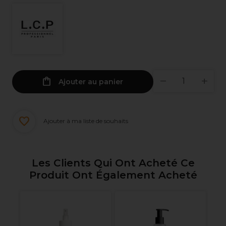
Ajouter au panier
Ajouter à ma liste de souhaits
Les Clients Qui Ont Acheté Ce
Produit Ont Également Acheté
l
L.