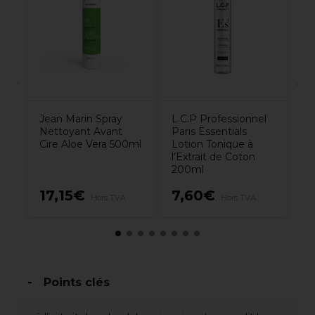
Pa
Cr
Hy
Hy
Jean Marin Spray
L.C.P Professionnel
Nettoyant Avant
Paris Essentials
Cire Aloe Vera 500ml
Lotion Tonique à
l’Extrait de Coton
200ml
17,15€
7,60€
2
Hors TVA
Hors TVA
Points clés