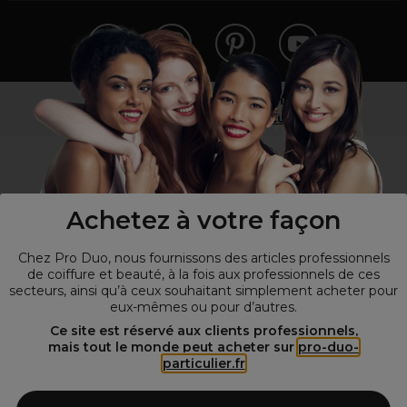
Vous n’êtes pas un professionnel ?
Visitez notre site pour
les particuliers
!
Achetez à votre façon
Chez Pro Duo, nous fournissons des articles professionnels
de coiffure et beauté, à la fois aux professionnels de ces
secteurs, ainsi qu’à ceux souhaitant simplement acheter pour
eux-mêmes ou pour d’autres.
© Tous droits réservés © Pro-Duo
2026
Ce site est réservé aux clients professionnels,
mais tout le monde peut acheter sur
pro-duo-
Spécialiste de la coiffure et de la beauté, nous vous proposons une
particulier.fr
large sélection de produits professionnels pour la coiffure et
l'esthétique autour d'un choix de grandes marques qui font de Pro-
Duo le fournisseur incontournable des salons de coiffure et instituts