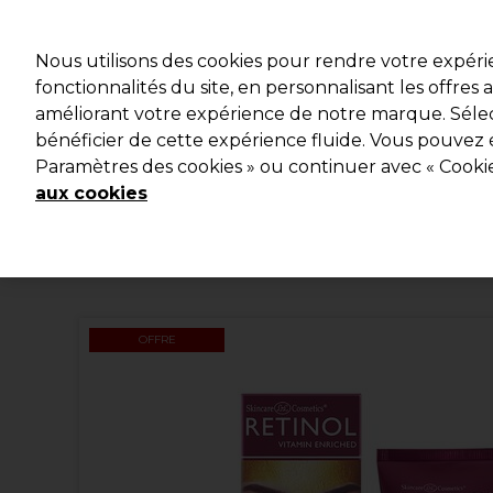
Profitez d
Nous utilisons des cookies pour rendre votre expér
fonctionnalités du site, en personnalisant les offres
améliorant votre expérience de notre marque. Sélec
Marques
Bons plans
Coiffure
Electro et Matériel
bénéficier de cette expérience fluide. Vous pouvez 
Paramètres des cookies » ou continuer avec « Cooki
Livraison et délais
lire la suite
aux cookies
OFFRE