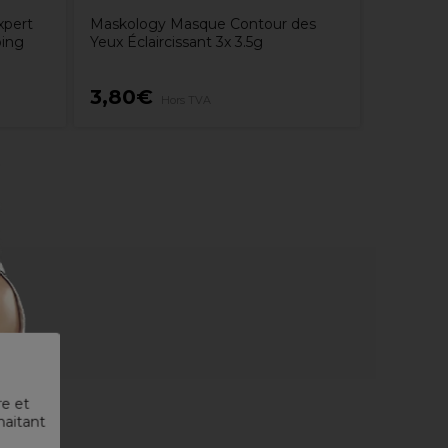
xpert
Maskology Masque Contour des
oing
Yeux Éclaircissant 3x 3.5g
3,80€
11,25
Hors TVA
re et
haitant