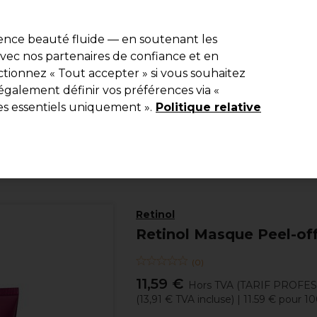
e 10 % de remise* sur votre première commande pro duo. Avec le c
ience beauté fluide — en soutenant les
 avec nos partenaires de confiance et en
Rechercher
tionnez « Tout accepter » si vous souhaitez
Equipement de salon
Beauté
Hommes
Inspirations
Les Pri
également définir vos préférences via «
es essentiels uniquement ».
Politique relative
Beauté
Visage
Masques & Soins Visage
Retinol
Retinol Masque Peel-of
(
0
)
11,59 €
Hors TVA
(TARIF PROFE
(
13,91 €
TVA incluse)
| 11.59 € pour 1