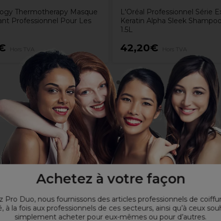
ogy Thermotherapy Masque
L'Oréal Professionnel Série E
ant Professionnel Pour Les
Keratin Alpha Sleek Shampo
1.5L
€
42,20€
Hors TVA
Hors TVA
Achetez à votre façon
 Pro Duo, nous fournissons des articles professionnels de coiffu
, à la fois aux professionnels de ces secteurs, ainsi qu’à ceux sou
simplement acheter pour eux-mêmes ou pour d’autres.