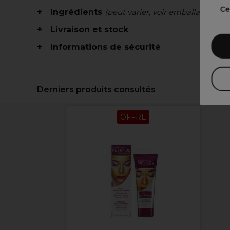
Ce
Ingrédients
(peut varier, voir emballage)
Livraison et stock
Informations de sécurité
Derniers produits consultés
OFFRE