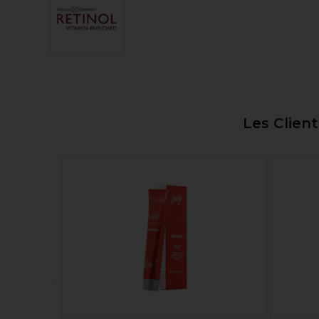
Les Clien
veux
ssionnel