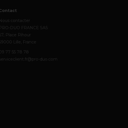
Contact
Nous contacter
PRO-DUO FRANCE SAS
67, Place Rihour
59000 Lille, France
09 77 55 78 78
serviceclient.fr@pro-duo.com