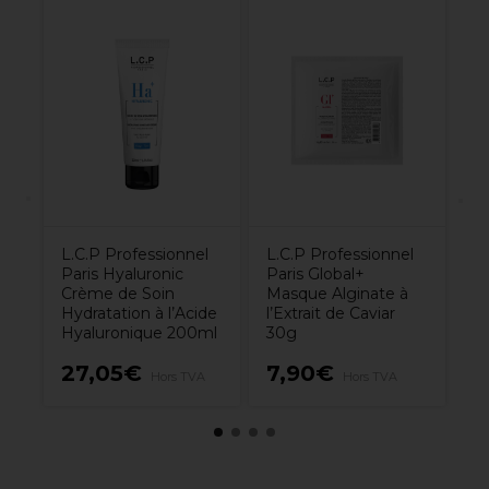
s
L.
Pa
Cr
l'
5
L.C.P Professionnel
L.C.P Professionnel
Paris Hyaluronic
Paris Global+
Crème de Soin
Masque Alginate à
Hydratation à l’Acide
l’Extrait de Caviar
Hyaluronique 200ml
30g
27,05€
7,90€
1
Hors TVA
Hors TVA