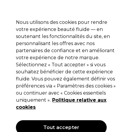
Profitez de 10 % de remise* sur votre première commande pro duo. Avec le code:
PRO10
Nous utilisons des cookies pour rendre
Se connecter
votre expérience beauté fluide — en
soutenant les fonctionnalités du site, en
Marques
Bons plans
Coiffure
Electro et Matériel
Equipem
personnalisant les offres avec nos
Livraison et délais
partenaires de confiance et en améliorant
lire la suite
votre expérience de notre marque.
Sélectionnez « Tout accepter » si vous
L.C.P Professionnel Paris
souhaitez bénéficier de cette expérience
L.C.P Professionnel Paris Masque à
fluide. Vous pouvez également définir vos
préférences via « Paramètres des cookies »
l'argile verte 50ml
ou continuer avec « Cookies essentiels
(
0
)
uniquement ».
Politique relative aux
19,05 €
cookies
Hors TVA
(TARIF PROFESSIONNEL)
(
22,86 €
TVA incluse)
| 38.10 € pour 100ml
Tout accepter
OFFRE