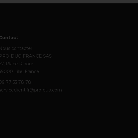
Contact
Nous contacter
PRO-DUO FRANCE SAS
67, Place Rihour
59000 Lille, France
09 77 55 78 78
serviceclient.fr@pro-duo.com