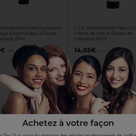
rofessionnel Paris Hyaluronic
L.C.P Professionnel Paris Co
e Enzymatique à l’Acide
Crème de Soin à l'Extrait de
onique 50ml
Calendula 50ml
5€
14,05€
Hors TVA
Hors TVA
rain de peau
Achetez à votre façon
 Pro Duo, nous fournissons des articles professionnels de coiffu