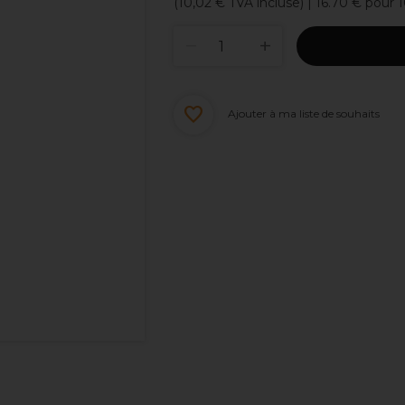
(
10,02 €
TVA incluse)
| 16.70 € pour 
Ajouter à ma liste de souhaits