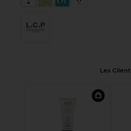
Les Clien
de cire à