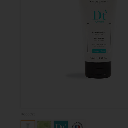
P035695