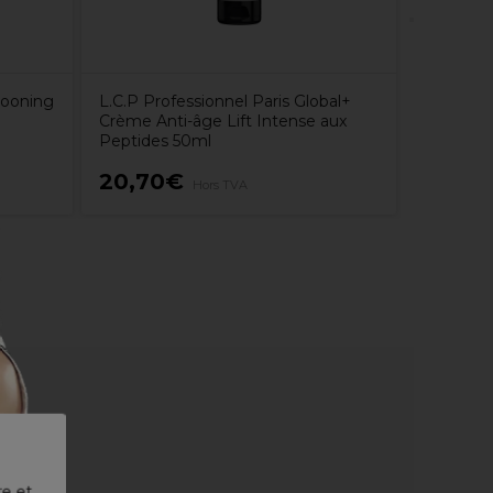
cooning
L.C.P Professionnel Paris Global+
Crème Anti-âge Lift Intense aux
Peptides 50ml
20,70€
19,05
Hors TVA
re et