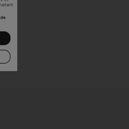
haitant
nde