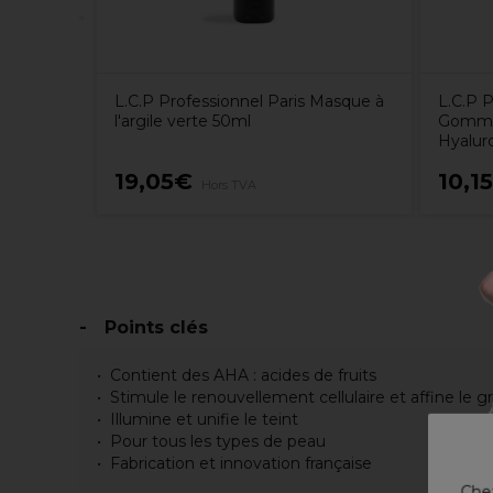
L.C.P Professionnel Paris Masque à
L.C.P P
l'argile verte 50ml
Gommag
Hyalur
19,05€
10,1
Hors TVA
Points clés
Contient des AHA : acides de fruits
Stimule le renouvellement cellulaire et affine le g
Illumine et unifie le teint
Pour tous les types de peau
Fabrication et innovation française
Chez