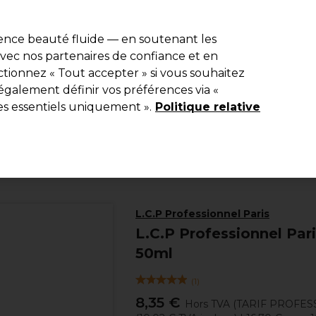
e 10 % de remise* sur votre première commande pro duo. Avec le c
ience beauté fluide — en soutenant les
 avec nos partenaires de confiance et en
Rechercher
tionnez « Tout accepter » si vous souhaitez
Equipement de salon
Beauté
Hommes
Inspirations
Les Pri
également définir vos préférences via «
es essentiels uniquement ».
Politique relative
Beauté
Visage
Exfoliants Visage
L.C.P Professionnel Paris
L.C.P Professionnel P
50ml
(
1
)
8,35 €
Hors TVA
(TARIF PROFES