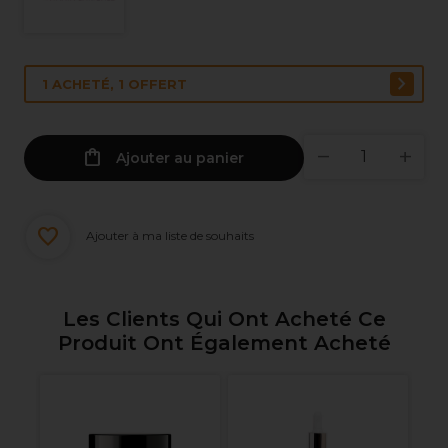
1 ACHETÉ, 1 OFFERT
Ajouter au panier
Ajouter à ma liste de souhaits
Les Clients Qui Ont Acheté Ce
Produit Ont Également Acheté
ute
Vi