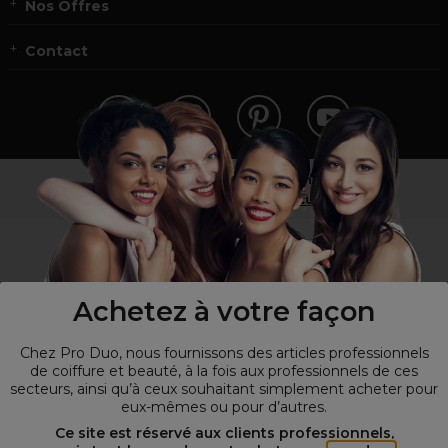
Nos Offres
Contact
Vous n’êtes pas un professionnel ?
Visitez notre site pour
les particuliers
!
Achetez à votre façon
Chez Pro Duo, nous fournissons des articles professionnels
de coiffure et beauté, à la fois aux professionnels de ces
secteurs, ainsi qu’à ceux souhaitant simplement acheter pour
eux-mêmes ou pour d’autres.
© Tous droits réservés © Pro-Duo
2026
Ce site est réservé aux clients professionnels,