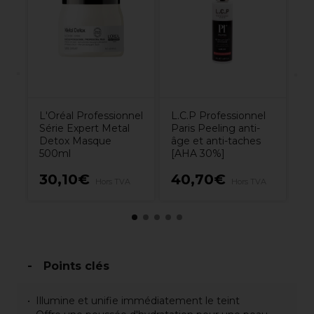
co
m
6
00
L'Oréal Professionnel
L.C.P Professionnel
Série Expert Metal
Paris Peeling anti-
Detox Masque
âge et anti-taches
500ml
[AHA 30%]
30,10€
40,70€
8
Hors TVA
Hors TVA
Points clés
Illumine et unifie immédiatement le teint