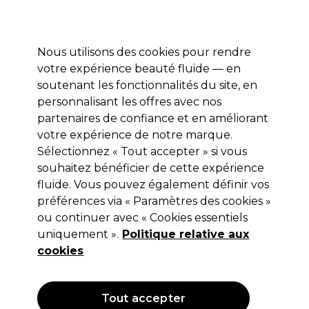
Profitez de 10 % de remise* sur votre première commande pro duo. Avec le code:
PRO10
Nous utilisons des cookies pour rendre
Se connecter
votre expérience beauté fluide — en
soutenant les fonctionnalités du site, en
Marques
Bons plans
Coiffure
Electro et Matériel
Equipem
personnalisant les offres avec nos
Livraison et délais
partenaires de confiance et en améliorant
lire la suite
votre expérience de notre marque.
Sélectionnez « Tout accepter » si vous
Retinol
souhaitez bénéficier de cette expérience
Retinol Booster Radiance Instantané
fluide. Vous pouvez également définir vos
préférences via « Paramètres des cookies »
30ml
ou continuer avec « Cookies essentiels
(
1
)
uniquement ».
Politique relative aux
14,99 €
cookies
Hors TVA
(TARIF PROFESSIONNEL)
(
17,99 €
TVA incluse)
| 49.97 € pour 100ml
Tout accepter
OFFRE