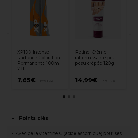
Ra
P
de
7.
ml
XP100 Intense
Retinol Crème
Radiance Coloration
raffermissante pour
Permanente 100ml
peau crépée 120g
7.11
7,65€
14,99€
7
Hors TVA
Hors TVA
Points clés
Avec de la vitamine C (acide ascorbique) pour ses