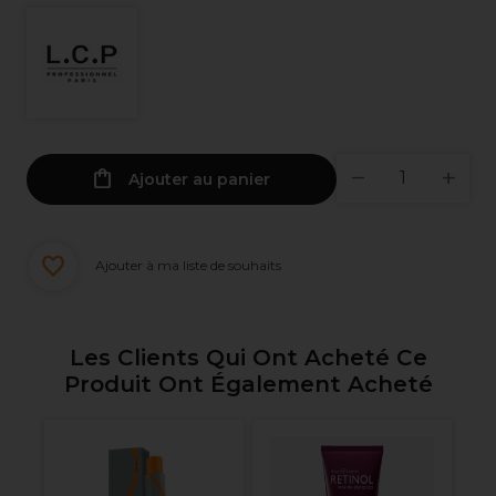
Ajouter au panier
Ajouter à ma liste de souhaits
Les Clients Qui Ont Acheté Ce
Produit Ont Également Acheté
l
XP