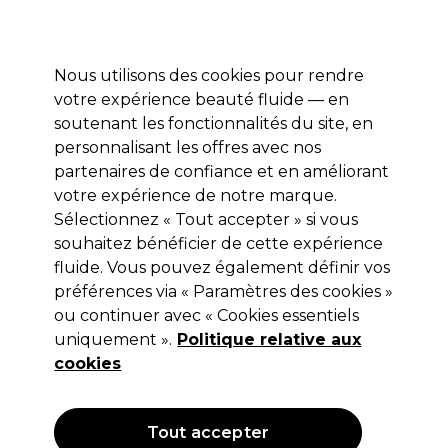
Profitez de 10 % de remise* sur votre première commande pro duo. Avec le code:
PRO10
Nous utilisons des cookies pour rendre
Se connecter
votre expérience beauté fluide — en
soutenant les fonctionnalités du site, en
Marques
Bons plans
Coiffure
Electro et Matériel
Equipem
personnalisant les offres avec nos
Livraison et délais
partenaires de confiance et en améliorant
lire la suite
votre expérience de notre marque.
Sélectionnez « Tout accepter » si vous
L.C.P Professionnel Paris
souhaitez bénéficier de cette expérience
L.C.P Professionnel Paris Vitamin C
fluide. Vous pouvez également définir vos
préférences via « Paramètres des cookies »
Crème de Soin Éclat à la Vitamine C
ou continuer avec « Cookies essentiels
200ml
uniquement ».
Politique relative aux
cookies
(
0
)
25,95 €
Hors TVA
(TARIF PROFESSIONNEL)
(
31,14 €
TVA incluse)
| 12.97 € pour 100ml
Tout accepter