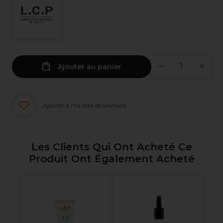
Ajouter au panier
Ajouter à ma liste de souhaits
Les Clients Qui Ont Acheté Ce
Produit Ont Également Acheté
nel
L.
Pa
Ma