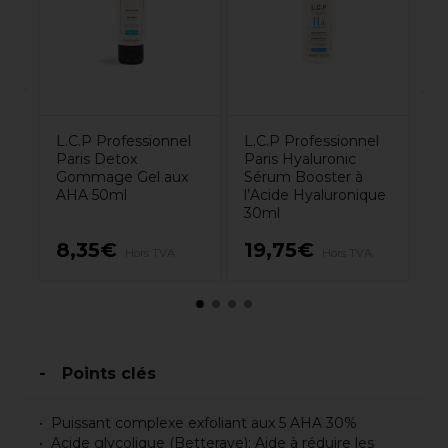
l’
3
L.C.P Professionnel
L.C.P Professionnel
Paris Detox
Paris Hyaluronic
Gommage Gel aux
Sérum Booster à
AHA 50ml
l’Acide Hyaluronique
30ml
8,35€
19,75€
7
Hors TVA
Hors TVA
Points clés
Puissant complexe exfoliant aux 5 AHA 30%
Acide glycolique (Betterave): Aide à réduire les