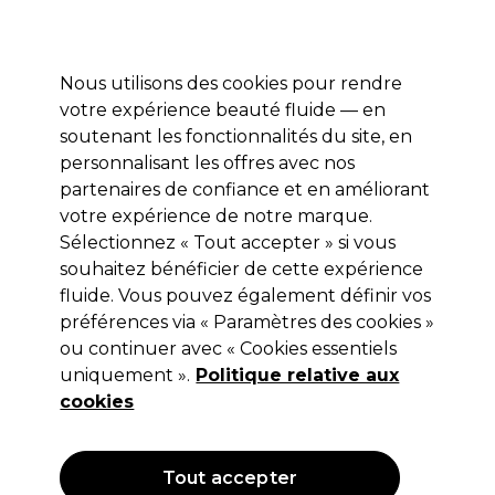
Profitez de 10 % de remise* sur votre première commande pro duo. Avec le code:
PRO10
Nous utilisons des cookies pour rendre
Se connecter
votre expérience beauté fluide — en
soutenant les fonctionnalités du site, en
Marques
Bons plans
Coiffure
Electro et Matériel
Equipem
personnalisant les offres avec nos
Livraison et délais
partenaires de confiance et en améliorant
lire la suite
votre expérience de notre marque.
Sélectionnez « Tout accepter » si vous
L.C.P Professionnel Paris
souhaitez bénéficier de cette expérience
L.C.P Professionnel Paris Peeling
fluide. Vous pouvez également définir vos
préférences via « Paramètres des cookies »
anti-âge et anti-taches [AHA 30%]
ou continuer avec « Cookies essentiels
(
0
)
uniquement ».
Politique relative aux
40,70 €
cookies
Hors TVA
(TARIF PROFESSIONNEL)
(
48,84 €
TVA incluse)
| 81.40 € pour 100ml
Tout accepter