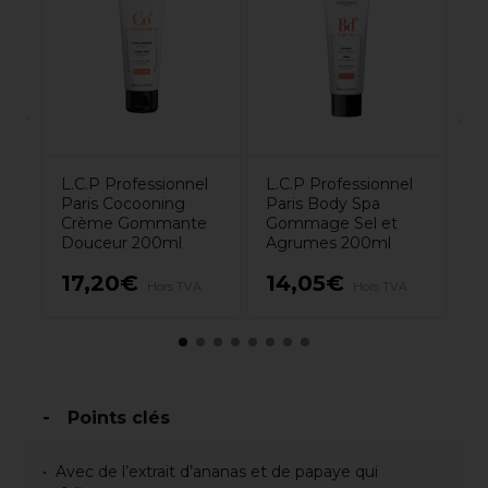
t
Pa
G
la
E
l’
5
L.C.P Professionnel
L.C.P Professionnel
Paris Cocooning
Paris Body Spa
Crème Gommante
Gommage Sel et
Douceur 200ml
Agrumes 200ml
17,20€
14,05€
1
Hors TVA
Hors TVA
Points clés
Avec de l’extrait d’ananas et de papaye qui