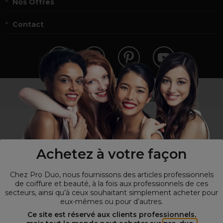
Nos Offres
Contact
Vous n’êtes pas un professionnel ?
Visitez notre site pour
les particuliers
!
Achetez à votre façon
Chez Pro Duo, nous fournissons des articles professionnels
de coiffure et beauté, à la fois aux professionnels de ces
secteurs, ainsi qu’à ceux souhaitant simplement acheter pour
eux-mêmes ou pour d’autres.
© Tous droits réservés © Pro-Duo
2026
Ce site est réservé aux clients professionnels,