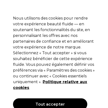
Profitez de 10 % de remise* sur votre première commande pro duo. Avec le code:
PRO10
Nous utilisons des cookies pour rendre
Se connecter
votre expérience beauté fluide — en
soutenant les fonctionnalités du site, en
Marques
Bons plans
Coiffure
Electro et Matériel
Equipem
personnalisant les offres avec nos
Livraison et délais
partenaires de confiance et en améliorant
lire la suite
votre expérience de notre marque.
Sélectionnez « Tout accepter » si vous
L.C.P Professionnel Paris
souhaitez bénéficier de cette expérience
L.C.P Professionnel Paris Global+
fluide. Vous pouvez également définir vos
préférences via « Paramètres des cookies »
Gommage Enzymatique à l’Extrait
ou continuer avec « Cookies essentiels
d’Ananas 200ml
uniquement ».
Politique relative aux
cookies
(
1
)
17,20 €
Hors TVA
(TARIF PROFESSIONNEL)
(
20,64 €
TVA incluse)
| 8.60 € pour 100ml
Tout accepter