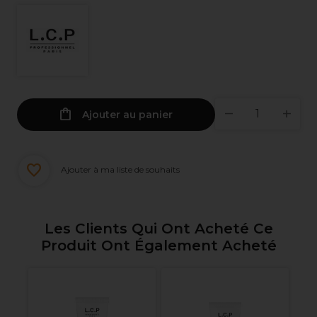
Ajouter au panier
Ajouter à ma liste de souhaits
Les Clients Qui Ont Acheté Ce
Produit Ont Également Acheté
l
L.