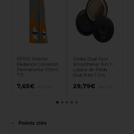
S
on
Pa
7
XP100 Intense
Geske Dual Foot
Radiance Coloration
Smoothener 9 in 1 -
Permanente 100ml
Lisseur de Pieds
7.11
Dual 9 en 1 Gris
7,65€
29,79€
1
VA
Hors TVA
Hors TVA
Points clés