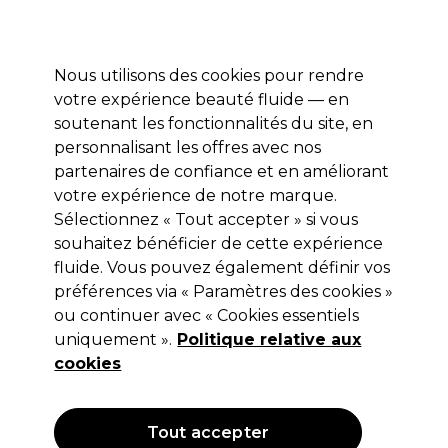
Profitez de 10 % de remise* sur votre première commande pro duo. Avec le code:
PRO10
Nous utilisons des cookies pour rendre
Se connecter
votre expérience beauté fluide — en
soutenant les fonctionnalités du site, en
Marques
Bons plans
Coiffure
Electro et Matériel
Equipem
personnalisant les offres avec nos
Livraison et délais
partenaires de confiance et en améliorant
lire la suite
votre expérience de notre marque.
Sélectionnez « Tout accepter » si vous
GESKE
souhaitez bénéficier de cette expérience
Geske Electric Pumice Foot
fluide. Vous pouvez également définir vos
préférences via « Paramètres des cookies »
Smoothing Multi-Pen 8 in 1 -
ou continuer avec « Cookies essentiels
Ponceuse Électrique pour Pieds 8 en
uniquement ».
Politique relative aux
1 Gris
cookies
(
0
)
59,49 €
Hors TVA
(TARIF PROFESSIONNEL)
Tout accepter
(
71,39 €
TVA incluse)
| 84.99 € pour 100g