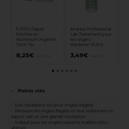
S-PRO Papier
Andreia Professional
Mèches en
Lab Traitement pour
Aluminium Argenté
les ongles -
12cm 15u
Hardener 10.5ml
1
8,25€
3,49€
Hors TVA
Hors TVA
H
Points clés
Soin réparateur sos pour ongles fragiles
Restaure les ongles fragiles en leur redonnant un
aspect sain et une grande résistance.
Indiqué pour les ongles cassants écaillés et/ou
abîmés