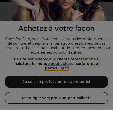
Vous n’êtes pas un professionnel ?
Visitez notre site pour
les particuliers
!
Achetez à votre façon
Chez Pro Duo, nous fournissons des articles professionnels
de coiffure et beauté, à la fois aux professionnels de ces
secteurs, ainsi qu’à ceux souhaitant simplement acheter pour
eux-mêmes ou pour d’autres.
Ce site est réservé aux clients professionnels,
mais tout le monde peut acheter sur
pro-duo-
particulier.fr
© Tous droits réservés © Pro-Duo
2026
Spécialiste de la coiffure et de la beauté, nous vous proposons une
large sélection de produits professionnels pour la coiffure et
Je suis un professionnel, acheter ici
l'esthétique autour d'un choix de grandes marques qui font de Pro-
Duo le fournisseur incontournable des salons de coiffure et instituts
de beauté! Notre gamme de produits s’adresse également à tous ceux
Me diriger vers pro-duo-particulier.fr
qui sont à la recherche de produits et d'accessoires de coiffure et de
matériel esthétique de qualité.