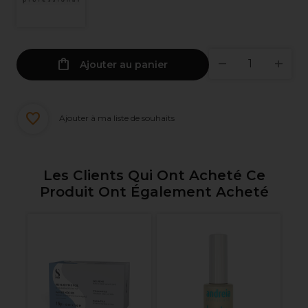
Ajouter au panier
Ajouter à ma liste de souhaits
Les Clients Qui Ont Acheté Ce
Produit Ont Également Acheté
nt
O
Se
9