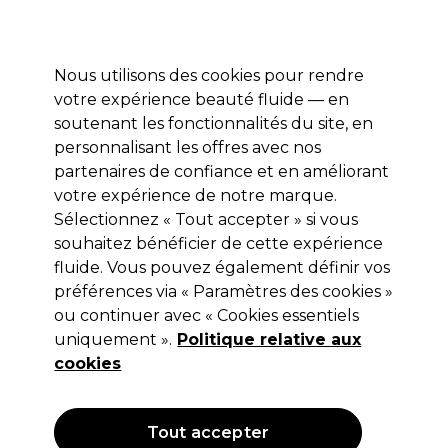
Profitez de 10 % de remise* sur votre première commande pro duo. Avec le code:
PRO10
Nous utilisons des cookies pour rendre
Se connecter
votre expérience beauté fluide — en
soutenant les fonctionnalités du site, en
Marques
Bons plans
Coiffure
Electro et Matériel
Equipem
personnalisant les offres avec nos
Livraison et délais
partenaires de confiance et en améliorant
lire la suite
votre expérience de notre marque.
Sélectionnez « Tout accepter » si vous
Andreia Professional
souhaitez bénéficier de cette expérience
Andreia Professional Lab Traitement
fluide. Vous pouvez également définir vos
préférences via « Paramètres des cookies »
pour les ongles - Repair Complex
ou continuer avec « Cookies essentiels
10.5ml
uniquement ».
Politique relative aux
cookies
(
0
)
3,49 €
Hors TVA
(TARIF PROFESSIONNEL)
(
4,19 €
TVA incluse)
| 33.24 € pour 100ml
Tout accepter