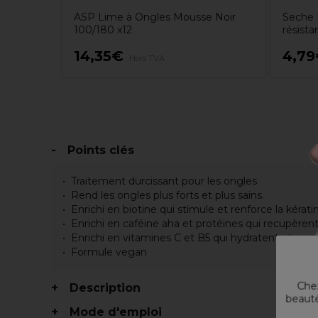
ASP Lime à Ongles Mousse Noir
Seche R
100/180 x12
résista
14,35€
4,7
Hors TVA
Points clés
Traitement durcissant pour les ongles
Rend les ongles plus forts et plus sains.
Enrichi en biotine qui stimule et renforce la kérati
Enrichi en caféine aha et protéines qui recupèrent
Enrichi en vitamines C et B5 qui hydratent et no
Formule vegan
Chez
Description
beauté
Mode d'emploi