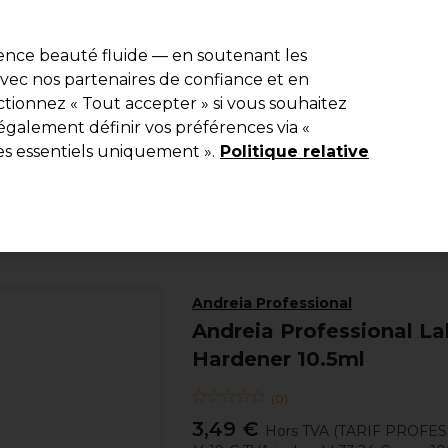
e 10 % de remise* sur votre première commande pro duo. Avec le c
ience beauté fluide — en soutenant les
 avec nos partenaires de confiance et en
Rechercher
tionnez « Tout accepter » si vous souhaitez
Equipement de salon
Beauté
Hommes
Inspirations
Les Pri
également définir vos préférences via «
es essentiels uniquement ».
Politique relative
Beauté
Manucure
Soins des ongles
Andreia Professional
Andreia Professional La
Hardener 10.5ml
(
0
)
3,49 €
Hors TVA
(TARIF PROFE