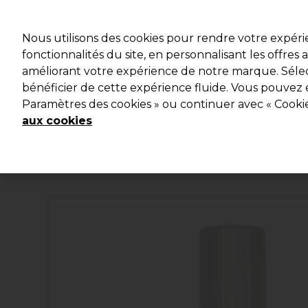
Profitez d
Nous utilisons des cookies pour rendre votre expér
fonctionnalités du site, en personnalisant les offres
améliorant votre expérience de notre marque. Sélec
Marques
Bons plans
Coiffure
Electro et Matériel
bénéficier de cette expérience fluide. Vous pouvez 
Paramètres des cookies » ou continuer avec « Cooki
Livraison et délais
lire la suite
aux cookies