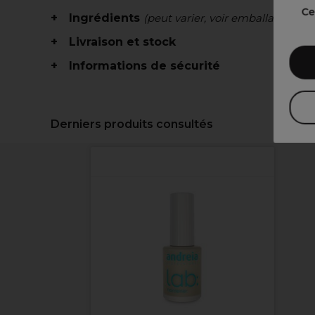
Ce
Ingrédients
(peut varier, voir emballage)
Livraison et stock
Informations de sécurité
Derniers produits consultés