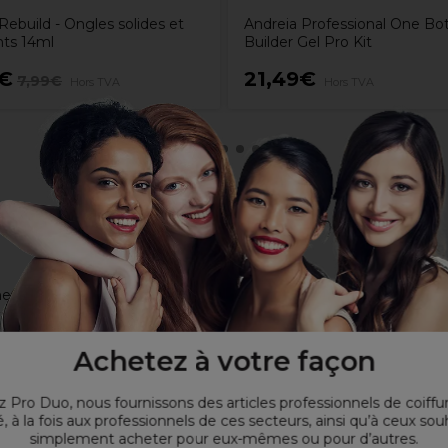
ebuild - Ongles solides et
Andreia Professional One Bot
nts 14ml
Builder Gel Pro Kit
9€
21,49€
7,99€
Hors TVA
Hors TVA
ne naturelle
 et rajeunissent la surface des ongles
urrissent profondément en plus de protéger
Achetez à votre façon
 Pro Duo, nous fournissons des articles professionnels de coiffu
, à la fois aux professionnels de ces secteurs, ainsi qu’à ceux sou
simplement acheter pour eux-mêmes ou pour d’autres.