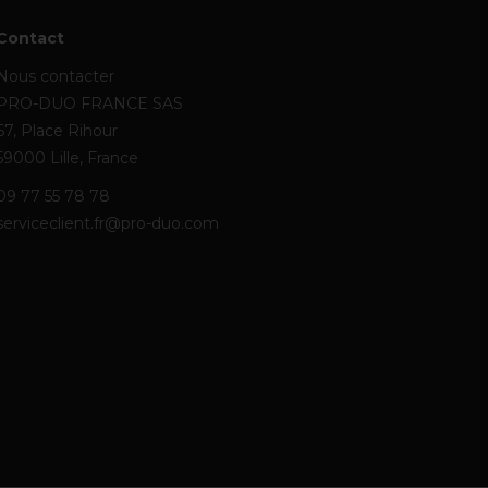
Contact
Nous contacter
PRO-DUO FRANCE SAS
67, Place Rihour
59000 Lille, France
09 77 55 78 78
serviceclient.fr@pro-duo.com