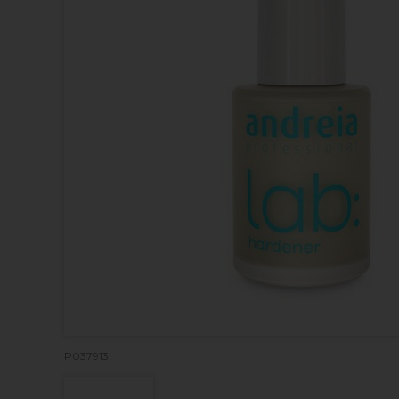
P037913