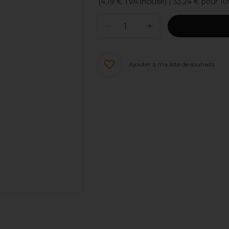
(
4,19 €
TVA incluse)
| 33.24 € pour 1
Ajouter à ma liste de souhaits