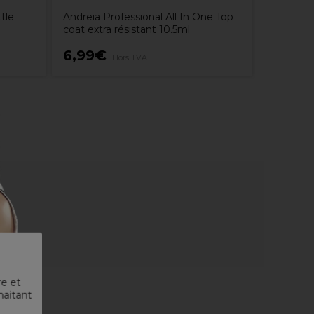
tle
Andreia Professional All In One Top
coat extra résistant 10.5ml
6,99€
3,49€
Hors TVA
re et
haitant