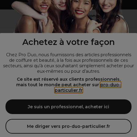
Vous n’êtes pas un professionnel ?
Visitez notre site pour
les particuliers
!
Achetez à votre façon
Chez Pro Duo, nous fournissons des articles professionnels
de coiffure et beauté, à la fois aux professionnels de ces
secteurs, ainsi qu’à ceux souhaitant simplement acheter pour
eux-mêmes ou pour d’autres.
Ce site est réservé aux clients professionnels,
mais tout le monde peut acheter sur
pro-duo-
particulier.fr
© Tous droits réservés © Pro-Duo
2026
Spécialiste de la coiffure et de la beauté, nous vous proposons une
large sélection de produits professionnels pour la coiffure et
Je suis un professionnel, acheter ici
l'esthétique autour d'un choix de grandes marques qui font de Pro-
Duo le fournisseur incontournable des salons de coiffure et instituts
de beauté! Notre gamme de produits s’adresse également à tous ceux
Me diriger vers pro-duo-particulier.fr
qui sont à la recherche de produits et d'accessoires de coiffure et de
matériel esthétique de qualité.