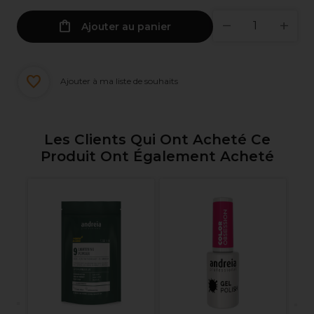
Ajouter au panier
Ajouter à ma liste de souhaits
Les Clients Qui Ont Acheté Ce
Produit Ont Également Acheté
e
Si
30
Do
No