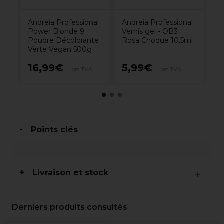
Andreia Professional
Andreia Professional
Power Blonde 9
Vernis gel - OB3
Poudre Décolorante
Rosa Choque 10.5ml
Verte Vegan 500g
16,99€
5,99€
5
TVA
Hors TVA
Hors TVA
Points clés
Livraison et stock
Derniers produits consultés