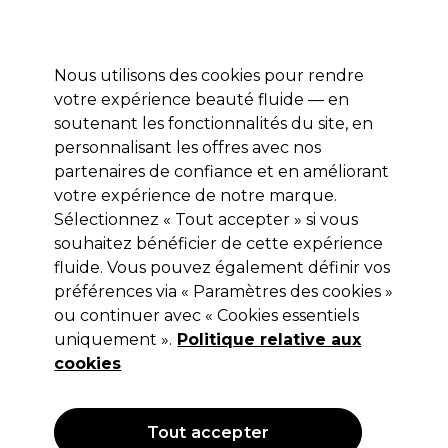
Profitez de 10 % de remise* sur votre première commande pro duo. Avec le code:
PRO10
Nous utilisons des cookies pour rendre
Se connecter
votre expérience beauté fluide — en
soutenant les fonctionnalités du site, en
Marques
Bons plans
Coiffure
Electro et Matériel
Equipem
personnalisant les offres avec nos
Livraison et délais
partenaires de confiance et en améliorant
lire la suite
votre expérience de notre marque.
Sélectionnez « Tout accepter » si vous
ASP
souhaitez bénéficier de cette expérience
ASP Bloc Polissoir Blanc 240 x12
fluide. Vous pouvez également définir vos
préférences via « Paramètres des cookies »
(
0
)
ou continuer avec « Cookies essentiels
10,65 €
uniquement ».
Hors TVA
(TARIF PROFESSIONNEL)
Politique relative aux
(
12,78 €
TVA incluse)
cookies
Tout accepter