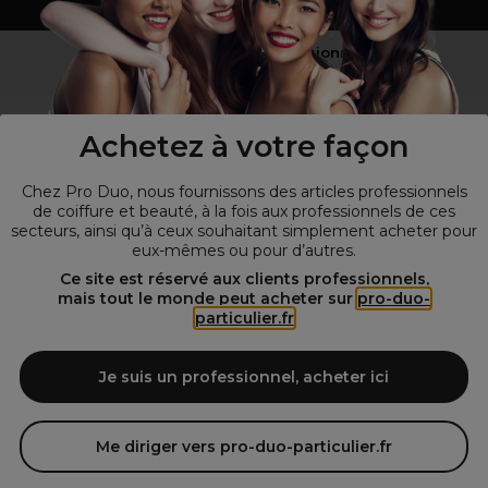
Vous n’êtes pas un professionnel ?
Visitez notre site pour
les particuliers
!
Achetez à votre façon
Chez Pro Duo, nous fournissons des articles professionnels
de coiffure et beauté, à la fois aux professionnels de ces
secteurs, ainsi qu’à ceux souhaitant simplement acheter pour
eux-mêmes ou pour d’autres.
Ce site est réservé aux clients professionnels,
mais tout le monde peut acheter sur
pro-duo-
particulier.fr
© Tous droits réservés © Pro-Duo
2026
Spécialiste de la coiffure et de la beauté, nous vous proposons une
large sélection de produits professionnels pour la coiffure et
Je suis un professionnel, acheter ici
l'esthétique autour d'un choix de grandes marques qui font de Pro-
Duo le fournisseur incontournable des salons de coiffure et instituts
de beauté! Notre gamme de produits s’adresse également à tous ceux
Me diriger vers pro-duo-particulier.fr
qui sont à la recherche de produits et d'accessoires de coiffure et de
matériel esthétique de qualité.