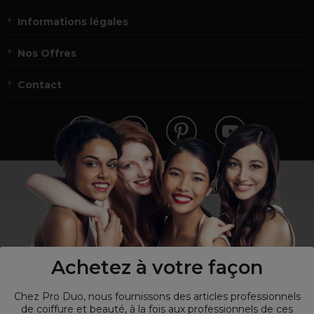
Informations légales
Nos Offres
Contact
Vous n’êtes pas un professionnel ?
Visitez notre site pour
les particuliers
!
Achetez à votre façon
Chez Pro Duo, nous fournissons des articles professionnels
de coiffure et beauté, à la fois aux professionnels de ces