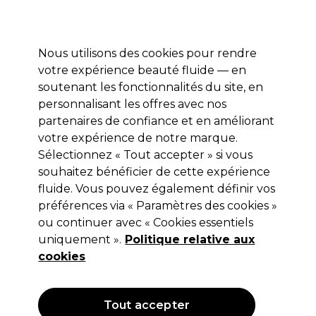
Profitez de 10 % de remise* sur votre première commande pro duo. Avec le code:
PRO10
Nous utilisons des cookies pour rendre
Se connecter
votre expérience beauté fluide — en
soutenant les fonctionnalités du site, en
Marques
Bons plans
Coiffure
Electro et Matériel
Equipem
personnalisant les offres avec nos
Livraison et délais
partenaires de confiance et en améliorant
lire la suite
votre expérience de notre marque.
Sélectionnez « Tout accepter » si vous
Andreia Professional
souhaitez bénéficier de cette expérience
Andreia Professional Poudre
fluide. Vous pouvez également définir vos
préférences via « Paramètres des cookies »
acrylique - Transparent 35g
ou continuer avec « Cookies essentiels
(
2
)
uniquement ».
Politique relative aux
8,99 €
cookies
Hors TVA
(TARIF PROFESSIONNEL)
(
10,79 €
TVA incluse)
| 25.69 € pour 100g
Tout accepter