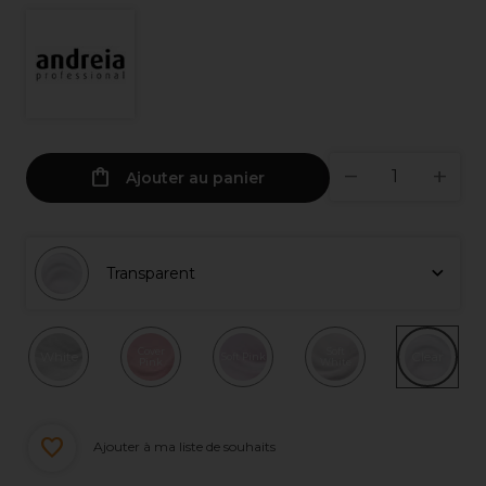
Ajouter au panier
Transparent
Cover
Soft
White
Clear
Soft Pink
Pink
White
Ajouter à ma liste de souhaits