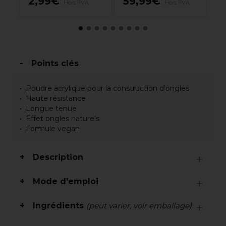
2,99€
59,99€
1
Hors TVA
Hors TVA
Points clés
Poudre acrylique pour la construction d’ongles
Haute résistance
Longue tenue
Effet ongles naturels
Formule vegan
Description
Mode d'emploi
Ingrédients
(peut varier, voir emballage)