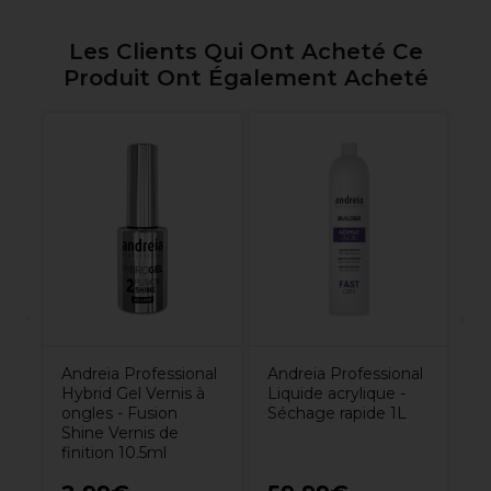
Les Clients Qui Ont Acheté Ce
Produit Ont Également Acheté
al
An
s
Fr
- 
Co
Andreia Professional
Andreia Professional
Hybrid Gel Vernis à
Liquide acrylique -
ongles - Fusion
Séchage rapide 1L
Shine Vernis de
finition 10.5ml