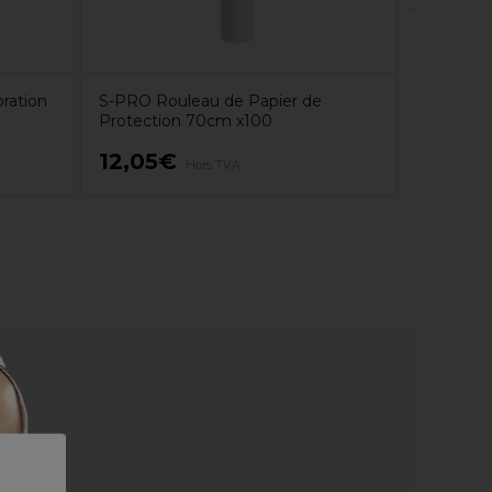
ration
S-PRO Rouleau de Papier de
Protection 70cm x100
12,05€
7,99€
Hors TVA