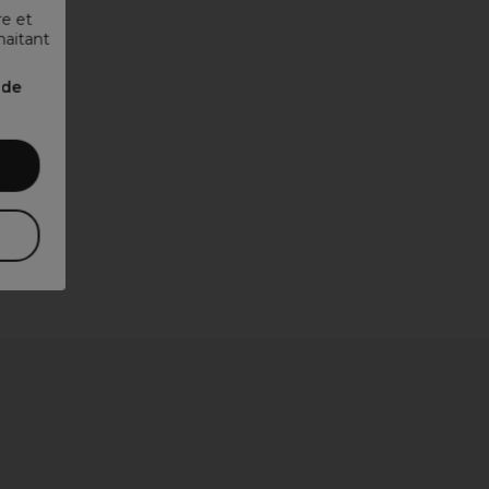
re et
haitant
nde