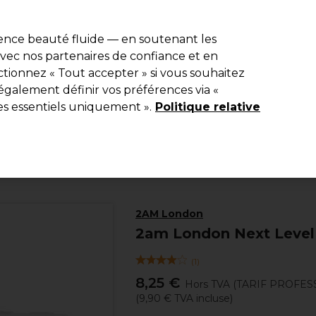
e 10 % de remise* sur votre première commande pro duo. Avec le c
ience beauté fluide — en soutenant les
 avec nos partenaires de confiance et en
Rechercher
tionnez « Tout accepter » si vous souhaitez
Equipement de salon
Beauté
Hommes
Inspirations
Les Pri
également définir vos préférences via «
es essentiels uniquement ».
Politique relative
Beauté
Manucure
Prothèse ongulaire
2AM London
2am London Next Level
(
1
)
8,25 €
Hors TVA
(TARIF PROFES
(
9,90 €
TVA incluse)