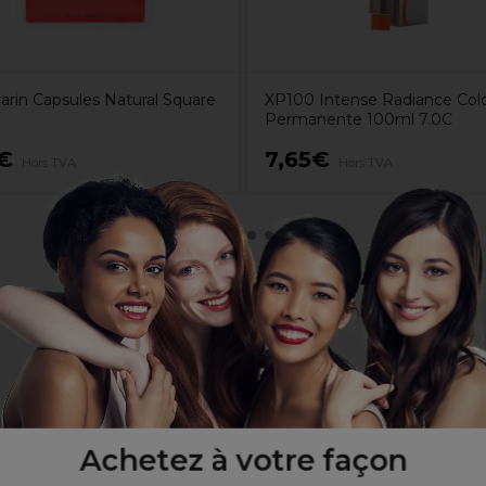
arin Capsules Natural Square
XP100 Intense Radiance Colo
Permanente 100ml 7.0C
€
7,65€
Hors TVA
Hors TVA
 plus longs
Achetez à votre façon