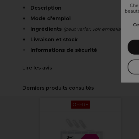
Chez
Description
beauté
Mode d'emploi
Ce
Ingrédients
(peut varier, voir emballage)
Livraison et stock
Informations de sécurité
Lire les avis
Derniers produits consultés
OFFRE