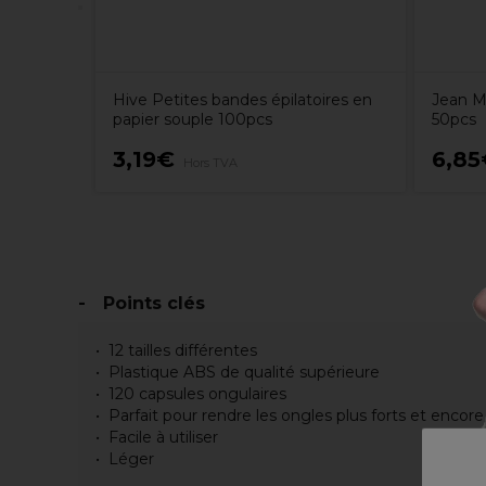
Hive Petites bandes épilatoires en
Jean M
papier souple 100pcs
50pcs
3,19€
6,85
Hors TVA
Points clés
12 tailles différentes
Plastique ABS de qualité supérieure
120 capsules ongulaires
Parfait pour rendre les ongles plus forts et encore
Facile à utiliser
Léger