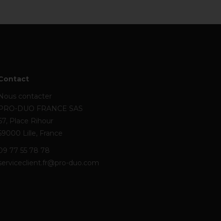
Contact
Nous contacter
PRO-DUO FRANCE SAS
67, Place Rihour
59000 Lille, France
09 77 55 78 78
serviceclient.fr@pro-duo.com