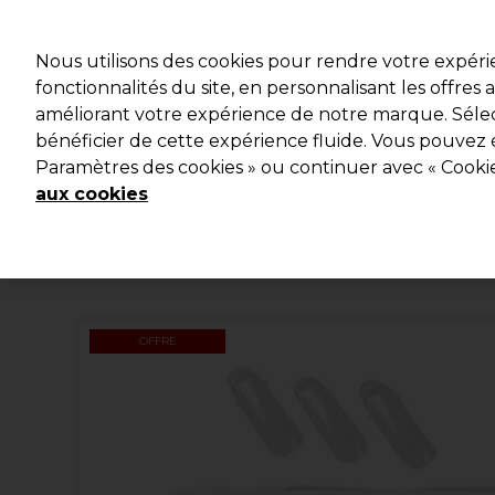
Profitez d
Nous utilisons des cookies pour rendre votre expér
fonctionnalités du site, en personnalisant les offres
améliorant votre expérience de notre marque. Sélec
Marques
Bons plans
Coiffure
Electro et Matériel
bénéficier de cette expérience fluide. Vous pouvez 
Paramètres des cookies » ou continuer avec « Cooki
Livraison et délais
lire la suite
aux cookies
OFFRE