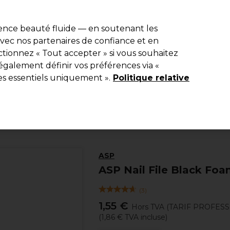
e 10 % de remise* sur votre première commande pro duo. Avec le c
ience beauté fluide — en soutenant les
 avec nos partenaires de confiance et en
Rechercher
tionnez « Tout accepter » si vous souhaitez
Equipement de salon
Beauté
Hommes
Inspirations
Les Pri
également définir vos préférences via «
es essentiels uniquement ».
Politique relative
Beauté
Manucure
Outils et Limes
ASP
ASP Nail File Black Fo
(
3
)
1,55 €
Hors TVA
(TARIF PROFES
(
1,86 €
TVA incluse)