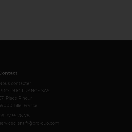
Contact
Nous contacter
PRO-DUO FRANCE SAS
67, Place Rihour
59000 Lille, France
09 77 55 78 78
serviceclient.fr@pro-duo.com