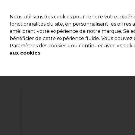
Profitez d
Nous utilisons des cookies pour rendre votre expér
fonctionnalités du site, en personnalisant les offres
améliorant votre expérience de notre marque. Sélec
Marques
Bons plans
Coiffure
Electro et Matériel
bénéficier de cette expérience fluide. Vous pouvez 
Paramètres des cookies » ou continuer avec « Cooki
Livraison et délais
lire la suite
aux cookies