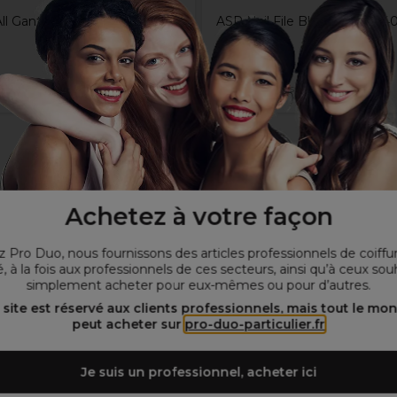
ll Gants Noirs en Nitrile M
ASP Nail File Black Foam 24
€
1,55€
Hors TVA
Hors TVA
Achetez à votre façon
 Pro Duo, nous fournissons des articles professionnels de coiffu
, à la fois aux professionnels de ces secteurs, ainsi qu’à ceux sou
simplement acheter pour eux-mêmes ou pour d’autres.
 site est réservé aux clients professionnels, mais tout le mo
peut acheter sur
pro-duo-particulier.fr
Je suis un professionnel, acheter ici