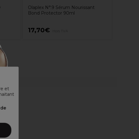
0
Olaplex N°.9 Sérum Nourissant
Bond Protector 90ml
17,70€
17,45
Hors TVA
re et
haitant
nde