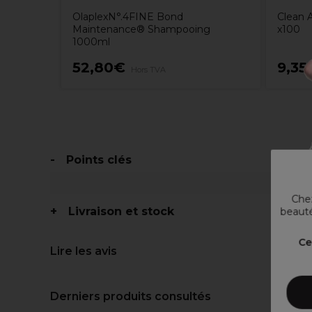
OlaplexN°.4FINE Bond
Clean A
Maintenance® Shampooing
x100
1000ml
52,80€
9,35
Hors TVA
Points clés
Chez
Livraison et stock
beauté
Ce
Lire les avis
Derniers produits consultés