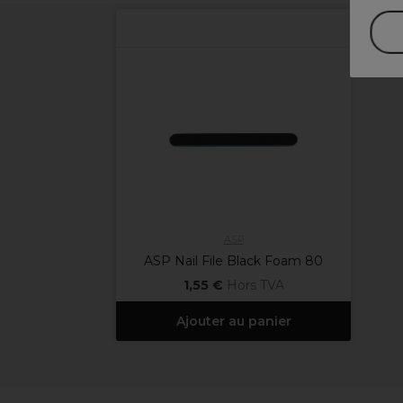
ASP
ASP Nail File Black Foam 80
1,55 €
Hors TVA
Ajouter au panier