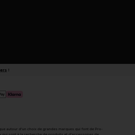
iers
!
tique autour d'un choix de grandes marques qui font de Pro-
 qui sont à la recherche de produits et d'accessoires de