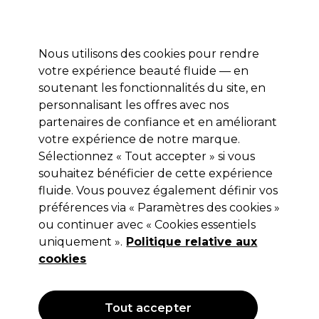
Profitez de 10 % de remise* sur votre première commande pro duo. Avec le code:
PRO10
Nous utilisons des cookies pour rendre
Se connecter
votre expérience beauté fluide — en
soutenant les fonctionnalités du site, en
Marques
Bons plans
Coiffure
Electro et Matériel
Equipem
personnalisant les offres avec nos
Livraison et délais
partenaires de confiance et en améliorant
lire la suite
votre expérience de notre marque.
Sélectionnez « Tout accepter » si vous
ASP
souhaitez bénéficier de cette expérience
ASP Lime à Ongles Boomerang Noir
fluide. Vous pouvez également définir vos
préférences via « Paramètres des cookies »
100/180 x12
ou continuer avec « Cookies essentiels
(
1
)
uniquement ».
Politique relative aux
14,35 €
cookies
Hors TVA
(TARIF PROFESSIONNEL)
(
17,22 €
TVA incluse)
Tout accepter