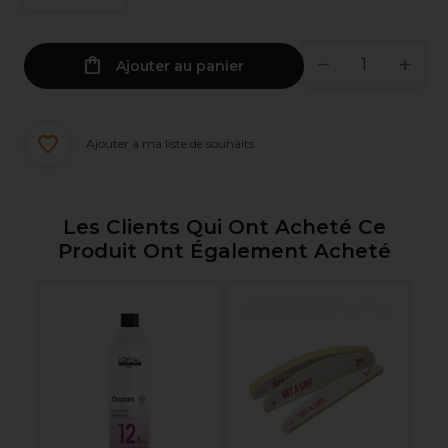
Ajouter au panier
Ajouter à ma liste de souhaits
Les Clients Qui Ont Acheté Ce
Produit Ont Également Acheté
nel
G
M
C
ml
Re
s