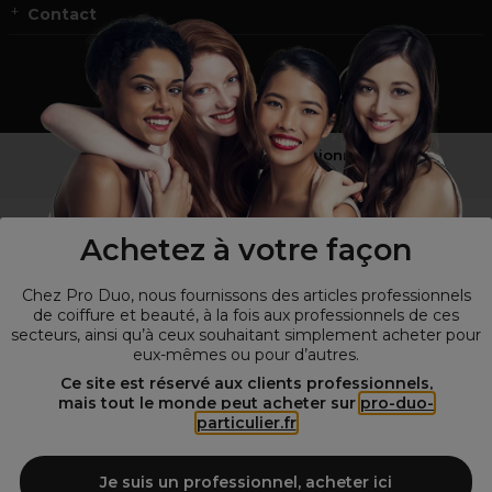
Contact
Vous n’êtes pas un professionnel ?
Visitez notre site pour
les particuliers
!
Achetez à votre façon
Chez Pro Duo, nous fournissons des articles professionnels
de coiffure et beauté, à la fois aux professionnels de ces
secteurs, ainsi qu’à ceux souhaitant simplement acheter pour
eux-mêmes ou pour d’autres.
Ce site est réservé aux clients professionnels,
mais tout le monde peut acheter sur
pro-duo-
particulier.fr
© Tous droits réservés © Pro-Duo
2026
Spécialiste de la coiffure et de la beauté, nous vous proposons une
large sélection de produits professionnels pour la coiffure et
Je suis un professionnel, acheter ici