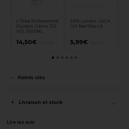
L'Oréal Professionnel
2AM London Get A
Oxydant Crème 12.5
Grit Nail Files x 5
VOL 1000ML
14,50€
5,99€
7
Hors TVA
Hors TVA
Points clés
Livraison et stock
Lire les avis