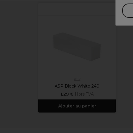
ASP
ASP Block White 240
1,29 €
Hors TVA
Ajouter au panier