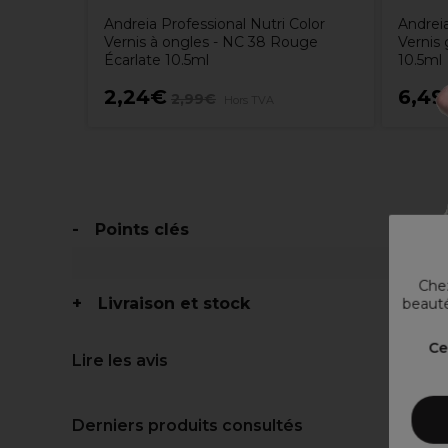
Touch
Andreia Professional Nutri Color
Andreia
e 7/19
Vernis à ongles - NC 38 Rouge
Vernis 
é 60ml
Écarlate 10.5ml
10.5ml
2,24€
6,4
2,99€
Hors TVA
Points clés
Chez
Livraison et stock
beauté
Ce
Lire les avis
Derniers produits consultés