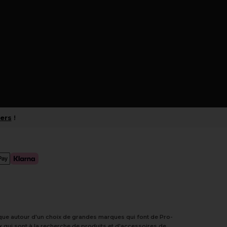
iers
!
tique autour d'un choix de grandes marques qui font de Pro-
 qui sont à la recherche de produits et d'accessoires de