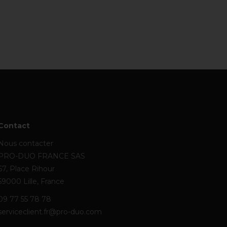
Contact
Nous contacter
PRO-DUO FRANCE SAS
67, Place Rihour
59000 Lille, France
09 77 55 78 78
serviceclient.fr@pro-duo.com