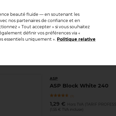
e 10 % de remise* sur votre première commande pro duo. Avec le c
ience beauté fluide — en soutenant les
 avec nos partenaires de confiance et en
Rechercher
tionnez « Tout accepter » si vous souhaitez
Equipement de salon
Beauté
Hommes
Inspirations
Les Pri
également définir vos préférences via «
es essentiels uniquement ».
Politique relative
Beauté
Manucure
Outils et Limes
ASP
ASP Block White 240
(
3
)
1,29 €
Hors TVA
(TARIF PROFES
(
1,55 €
TVA incluse)