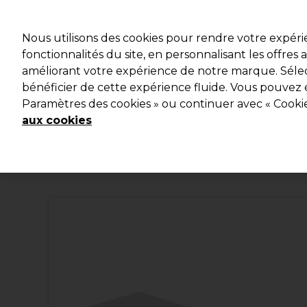
Profitez d
Nous utilisons des cookies pour rendre votre expér
fonctionnalités du site, en personnalisant les offres
améliorant votre expérience de notre marque. Sélec
Marques
Bons plans
Coiffure
Electro et Matériel
bénéficier de cette expérience fluide. Vous pouvez 
Paramètres des cookies » ou continuer avec « Cooki
Livraison et délais
lire la suite
aux cookies