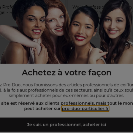
 Professional All In One
Wella Professionals Koleston
gel - Base et Top Coat 2 in 1
Perfect Coloration Permane
6/98 Blond Foncé Fumé Per
9€
12,10€
Hors TVA
Hors TVA
Achetez à votre façon
 Pro Duo, nous fournissons des articles professionnels de coiffu
, à la fois aux professionnels de ces secteurs, ainsi qu’à ceux sou
simplement acheter pour eux-mêmes ou pour d’autres.
 site est réservé aux clients professionnels, mais tout le mo
peut acheter sur
pro-duo-particulier.fr
Je suis un professionnel, acheter ici