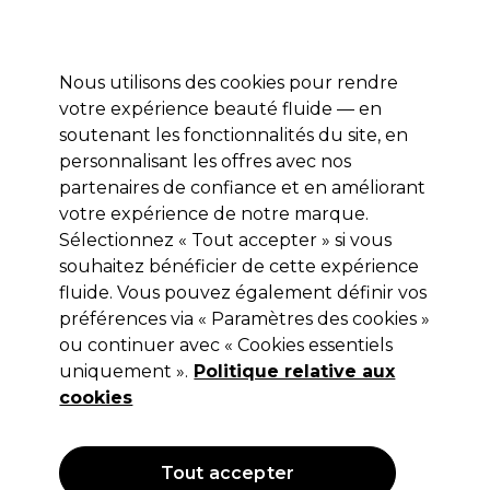
Profitez de 10 % de remise* sur votre première commande pro duo. Avec le code:
PRO10
Nous utilisons des cookies pour rendre
Se connecter
votre expérience beauté fluide — en
soutenant les fonctionnalités du site, en
Marques
Bons plans
Coiffure
Electro et Matériel
Equipem
personnalisant les offres avec nos
Livraison et délais
partenaires de confiance et en améliorant
lire la suite
votre expérience de notre marque.
Sélectionnez « Tout accepter » si vous
OPI
souhaitez bénéficier de cette expérience
OPI Nature Strong Sérum Miracle
fluide. Vous pouvez également définir vos
préférences via « Paramètres des cookies »
pour Cuticules 7ml
ou continuer avec « Cookies essentiels
(
0
)
uniquement ».
Politique relative aux
8,30 €
cookies
Hors TVA
(TARIF PROFESSIONNEL)
(
9,96 €
TVA incluse)
Tout accepter
OFFRE