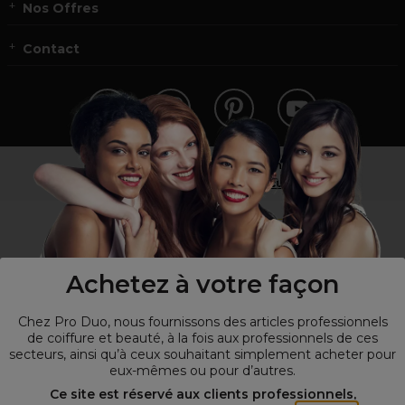
Nos Offres
Contact
Vous n’êtes pas un professionnel ?
Visitez notre site pour
les particuliers
!
Achetez à votre façon
Chez Pro Duo, nous fournissons des articles professionnels
de coiffure et beauté, à la fois aux professionnels de ces
secteurs, ainsi qu’à ceux souhaitant simplement acheter pour
eux-mêmes ou pour d’autres.
© Tous droits réservés © Pro-Duo
2026
Ce site est réservé aux clients professionnels,