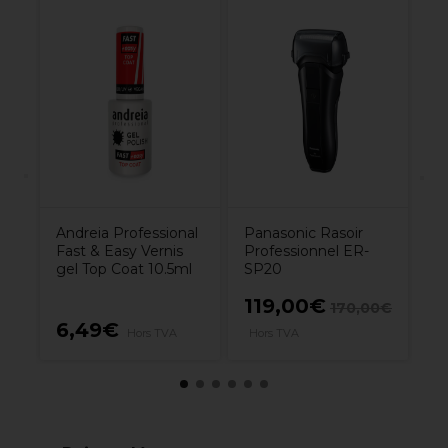
An
Al
ex
Andreia Professional
Panasonic Rasoir
Fast & Easy Vernis
Professionnel ER-
gel Top Coat 10.5ml
SP20
119,00€
170,00€
6,49€
6
Hors TVA
Hors TVA