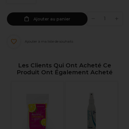
Ajouter au panier
Ajouter à ma liste de souhaits
Les Clients Qui Ont Acheté Ce
Produit Ont Également Acheté
te
Ma
ml
ép
In
Pr