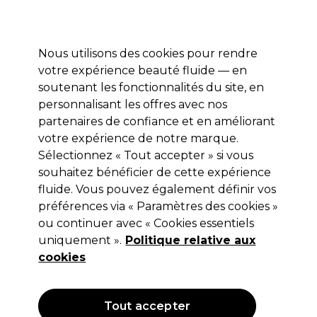
Profitez de 10 % de remise* sur votre première commande pro duo. Avec le code:
PRO10
Nous utilisons des cookies pour rendre
Se connecter
votre expérience beauté fluide — en
soutenant les fonctionnalités du site, en
Marques
Bons plans
Coiffure
Electro et Matériel
Equipem
personnalisant les offres avec nos
Livraison et délais
partenaires de confiance et en améliorant
lire la suite
votre expérience de notre marque.
Sélectionnez « Tout accepter » si vous
Hive
souhaitez bénéficier de cette expérience
Hive Huile pré et post-épilation Noix
fluide. Vous pouvez également définir vos
préférences via « Paramètres des cookies »
de coco & Lime 400ml
ou continuer avec « Cookies essentiels
(
3
)
uniquement ».
Politique relative aux
7,85 €
cookies
Hors TVA
(TARIF PROFESSIONNEL)
(
9,42 €
TVA incluse)
| 1.96 € pour 100ml
Tout accepter