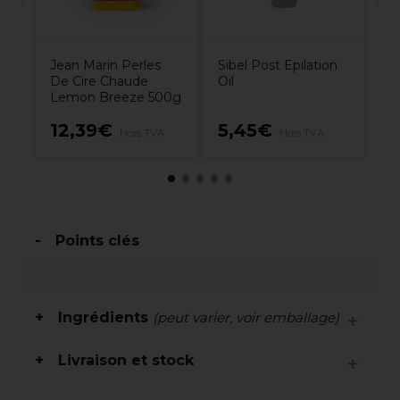
Jean Marin Perles
Sibel Post Epilation
De Cire Chaude
Oil
Lemon Breeze 500g
12,39€
5,45€
6
Hors TVA
Hors TVA
Points clés
Ingrédients
(peut varier, voir emballage)
Livraison et stock