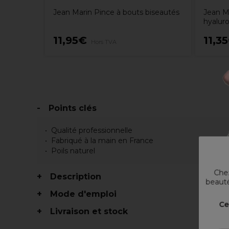
Poils
Jean Marin Pince à bouts biseautés
Jean Ma
hyalur
11,95€
11,3
Hors TVA
Points clés
Qualité professionnelle
Fabriqué à la main en France
Poils naturel
Chez
Description
beauté
Mode d'emploi
Ce
Livraison et stock