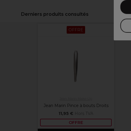
Derniers produits consultés
OFFRE
Jean Marin Make-Up
Jean Marin Pince à bouts Droits
11,95 €
Hors TVA
OFFRE