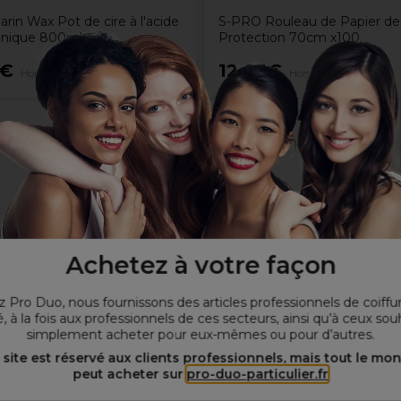
rin Wax Pot de cire à l'acide
S-PRO Rouleau de Papier de
onique 800ml
Protection 70cm x100
5€
12,05€
Hors TVA
Hors TVA
Achetez à votre façon
 Pro Duo, nous fournissons des articles professionnels de coiffu
, à la fois aux professionnels de ces secteurs, ainsi qu’à ceux sou
simplement acheter pour eux-mêmes ou pour d’autres.
 site est réservé aux clients professionnels, mais tout le mo
peut acheter sur
pro-duo-particulier.fr