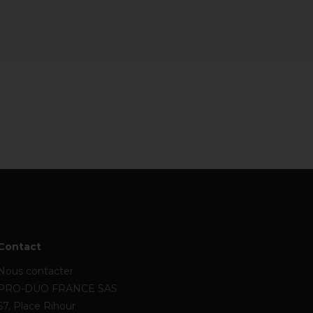
Contact
Nous contacter
PRO-DUO FRANCE SAS
67, Place Rihour