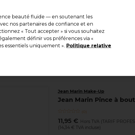
e 10 % de remise* sur votre première commande pro duo. Avec le c
ience beauté fluide — en soutenant les
 avec nos partenaires de confiance et en
Rechercher
tionnez « Tout accepter » si vous souhaitez
Equipement de salon
Beauté
Hommes
Inspirations
Les Pri
également définir vos préférences via «
es essentiels uniquement ».
Politique relative
Beauté
Épilation
Matériel épilation
Jean Marin Make-Up
Jean Marin Pince à bout
(
0
)
11,95 €
Hors TVA
(TARIF PROFE
(
14,34 €
TVA incluse)