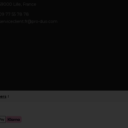
59000 Lille, France
09 77 55 78 78
serviceclient.fr@pro-duo.com
iers
!