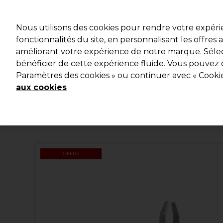
Profitez d
Nous utilisons des cookies pour rendre votre expér
fonctionnalités du site, en personnalisant les offres
améliorant votre expérience de notre marque. Sélec
Marques
Bons plans
Coiffure
Electro et Matériel
bénéficier de cette expérience fluide. Vous pouvez 
Paramètres des cookies » ou continuer avec « Cooki
Livraison et délais
lire la suite
aux cookies
OFFRE