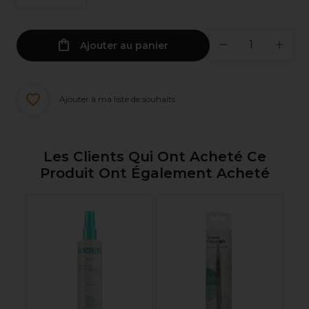
Ajouter au panier
Ajouter à ma liste de souhaits
Les Clients Qui Ont Acheté Ce
Produit Ont Également Acheté
S
80
Pi