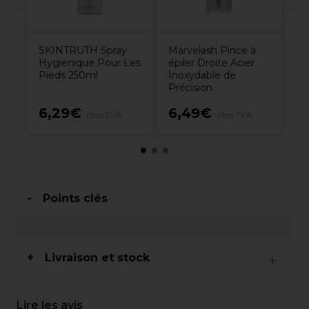
SKINTRUTH Spray
Marvelash Pince à
Hygienique Pour Les
épiler Droite Acier
Pieds 250ml
Inoxydable de
Précision
6,29€
6,49€
8
Hors TVA
Hors TVA
Points clés
Livraison et stock
Lire les avis