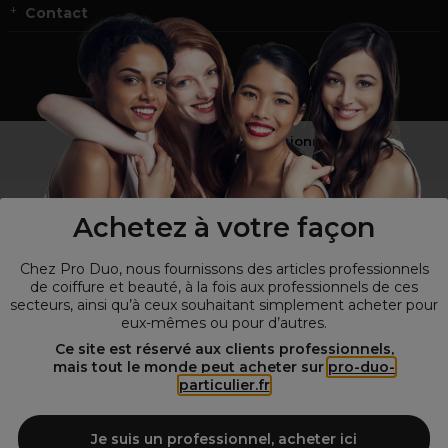
Contact
Vous n’êtes pas un professionnel ?
Visitez notre site pour
les particuliers
!
Achetez à votre façon
Chez Pro Duo, nous fournissons des articles professionnels
de coiffure et beauté, à la fois aux professionnels de ces
secteurs, ainsi qu’à ceux souhaitant simplement acheter pour
eux-mêmes ou pour d’autres.
Ce site est réservé aux clients professionnels,
mais tout le monde peut acheter sur
pro-duo-
particulier.fr
© Tous droits réservés © Pro-Duo
2026
Spécialiste de la coiffure et de la beauté, nous vous proposons une
large sélection de produits professionnels pour la coiffure et
Je suis un professionnel, acheter ici