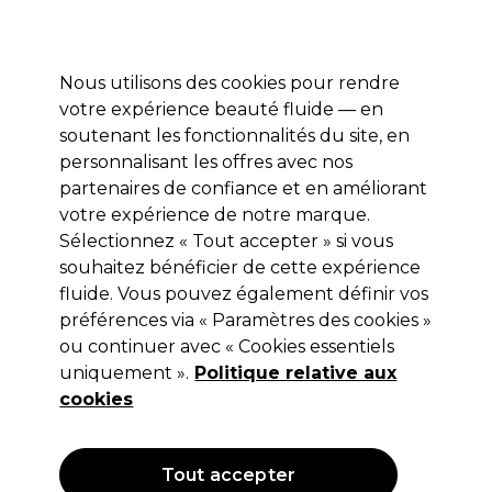
Profitez de 10 % de remise* sur votre première commande pro duo. Avec le code:
PRO10
Nous utilisons des cookies pour rendre
Se connecter
votre expérience beauté fluide — en
soutenant les fonctionnalités du site, en
Marques
Bons plans
Coiffure
Electro et Matériel
Equipem
personnalisant les offres avec nos
Livraison et délais
partenaires de confiance et en améliorant
lire la suite
votre expérience de notre marque.
Sélectionnez « Tout accepter » si vous
Cricket
souhaitez bénéficier de cette expérience
Cricket Pince à épiler Slant Tweezer
fluide. Vous pouvez également définir vos
préférences via « Paramètres des cookies »
Acier
ou continuer avec « Cookies essentiels
(
2
)
uniquement ».
Politique relative aux
13,59 €
cookies
Hors TVA
(TARIF PROFESSIONNEL)
(
16,31 €
TVA incluse)
Tout accepter