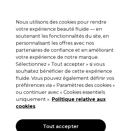
Profitez de 10 % de remise* sur votre première commande pro duo. Avec le code:
PRO10
Nous utilisons des cookies pour rendre
Se connecter
votre expérience beauté fluide — en
soutenant les fonctionnalités du site, en
Marques
Bons plans
Coiffure
Electro et Matériel
Equipem
personnalisant les offres avec nos
Livraison et délais
partenaires de confiance et en améliorant
lire la suite
votre expérience de notre marque.
Sélectionnez « Tout accepter » si vous
Minerals Of Eden
souhaitez bénéficier de cette expérience
Minerals Of Eden Gel douche
fluide. Vous pouvez également définir vos
préférences via « Paramètres des cookies »
Apaisant 500ml
ou continuer avec « Cookies essentiels
(
0
)
uniquement ».
Politique relative aux
24,65 €
cookies
Hors TVA
(TARIF PROFESSIONNEL)
(
29,58 €
TVA incluse)
| 4.93 € pour 100ml
Tout accepter
OFFRE
EXCLUSIF