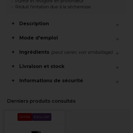
Purifie et revigore en profondeur
Réduit l'irritation due à la sécheresse
Description
Mode d'emploi
Ingrédients
(peut varier, voir emballage)
Livraison et stock
Informations de sécurité
Derniers produits consultés
OFFRE
EXCLUSIF