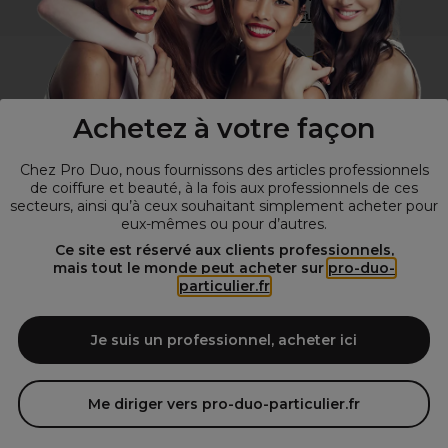
Visitez notre site pour
les particuliers
!
Achetez à votre façon
Chez Pro Duo, nous fournissons des articles professionnels
de coiffure et beauté, à la fois aux professionnels de ces
secteurs, ainsi qu’à ceux souhaitant simplement acheter pour
eux-mêmes ou pour d’autres.
© Tous droits réservés © Pro-Duo
2026
Ce site est réservé aux clients professionnels,
mais tout le monde peut acheter sur
pro-duo-
Spécialiste de la coiffure et de la beauté, nous vous proposons une
particulier.fr
large sélection de produits professionnels pour la coiffure et
l'esthétique autour d'un choix de grandes marques qui font de Pro-
Duo le fournisseur incontournable des salons de coiffure et instituts
Je suis un professionnel, acheter ici
de beauté! Notre gamme de produits s’adresse également à tous ceux
qui sont à la recherche de produits et d'accessoires de coiffure et de
matériel esthétique de qualité.
Me diriger vers pro-duo-particulier.fr