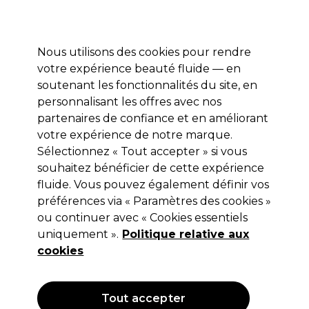
Profitez de 10 % de remise* sur votre première commande pro duo. Avec le code:
PRO10
Nous utilisons des cookies pour rendre
Se connecter
votre expérience beauté fluide — en
soutenant les fonctionnalités du site, en
Marques
Bons plans
Coiffure
Electro et Matériel
Equipem
personnalisant les offres avec nos
Livraison et délais
partenaires de confiance et en améliorant
lire la suite
votre expérience de notre marque.
Sélectionnez « Tout accepter » si vous
L.C.P Professionnel Paris
souhaitez bénéficier de cette expérience
L.C.P Professionnel Paris Body Spa
fluide. Vous pouvez également définir vos
préférences via « Paramètres des cookies »
Huile de Modelage au Jojoba 500ml
ou continuer avec « Cookies essentiels
(
0
)
uniquement ».
Politique relative aux
28,15 €
cookies
Hors TVA
(TARIF PROFESSIONNEL)
(
33,78 €
TVA incluse)
| 5.63 € pour 100ml
Tout accepter