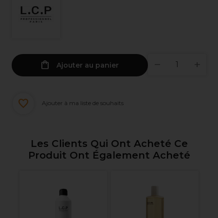
Ajouter au panier
Ajouter à ma liste de souhaits
Les Clients Qui Ont Acheté Ce
Produit Ont Également Acheté
l
Je
Ne
de
Ci