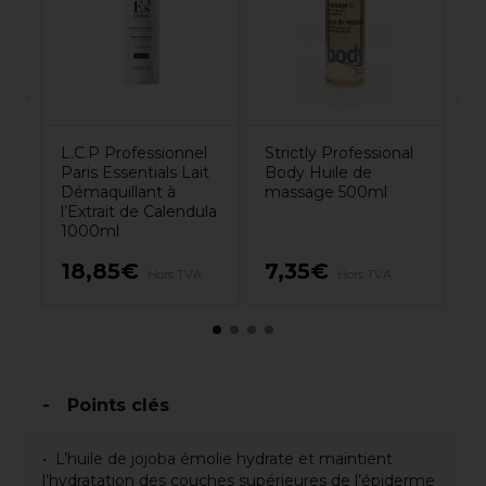
ml
L.C.P Professionnel
Strictly Professional
Paris Essentials Lait
Body Huile de
Démaquillant à
massage 500ml
l’Extrait de Calendula
1000ml
18,85€
7,35€
1
Hors TVA
Hors TVA
Points clés
L’huile de jojoba émolie hydrate et maintient
l’hydratation des couches supérieures de l’épiderme