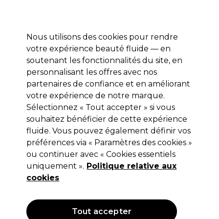
Profitez de 10 % de remise* sur votre première commande pro duo. Avec le code:
PRO10
Nous utilisons des cookies pour rendre
Se connecter
votre expérience beauté fluide — en
soutenant les fonctionnalités du site, en
Marques
Bons plans
Coiffure
Electro et Matériel
Equipem
personnalisant les offres avec nos
Livraison et délais
partenaires de confiance et en améliorant
lire la suite
votre expérience de notre marque.
Sélectionnez « Tout accepter » si vous
Hive
souhaitez bénéficier de cette expérience
Hive Disque de film de cire chaude
fluide. Vous pouvez également définir vos
préférences via « Paramètres des cookies »
dépilatoire Peaux Sensibles 5x50g
ou continuer avec « Cookies essentiels
(
0
)
uniquement ».
Politique relative aux
7,15 €
cookies
Hors TVA
(TARIF PROFESSIONNEL)
(
8,58 €
TVA incluse)
| 14.30 € pour 100g
Tout accepter