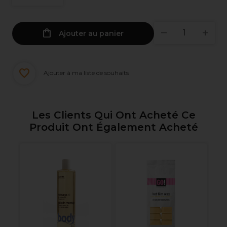
Ajouter au panier
Ajouter à ma liste de souhaits
Les Clients Qui Ont Acheté Ce
Produit Ont Également Acheté
nel
S
n
Pr
Cu
0