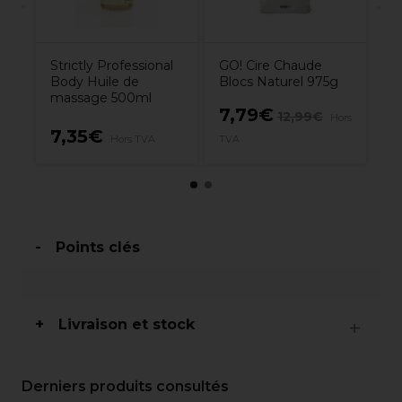
Strictly Professional
GO! Cire Chaude
Body Huile de
Blocs Naturel 975g
massage 500ml
7,79€
12,99€
Hors
7,35€
1
Hors TVA
TVA
Points clés
Livraison et stock
Derniers produits consultés