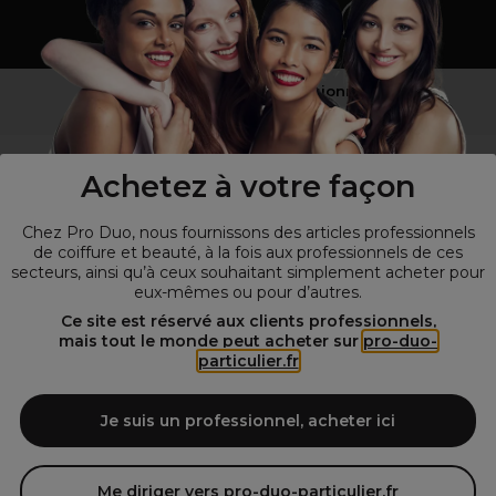
Vous n’êtes pas un professionnel ?
Visitez notre site pour
les particuliers
!
Achetez à votre façon
Chez Pro Duo, nous fournissons des articles professionnels
de coiffure et beauté, à la fois aux professionnels de ces
secteurs, ainsi qu’à ceux souhaitant simplement acheter pour
eux-mêmes ou pour d’autres.
Ce site est réservé aux clients professionnels,
mais tout le monde peut acheter sur
pro-duo-
particulier.fr
© Tous droits réservés © Pro-Duo
2026
Spécialiste de la coiffure et de la beauté, nous vous proposons une
large sélection de produits professionnels pour la coiffure et
Je suis un professionnel, acheter ici
l'esthétique autour d'un choix de grandes marques qui font de Pro-
Duo le fournisseur incontournable des salons de coiffure et instituts
de beauté! Notre gamme de produits s’adresse également à tous ceux
Me diriger vers pro-duo-particulier.fr