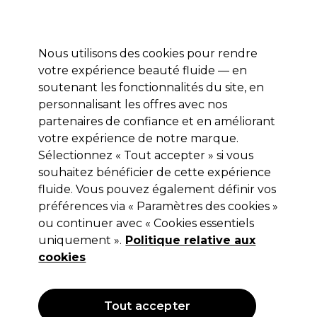
Profitez de 10 % de remise* sur votre première commande pro duo. Avec le code:
PRO10
Nous utilisons des cookies pour rendre
Se connecter
votre expérience beauté fluide — en
soutenant les fonctionnalités du site, en
Marques
Bons plans
Coiffure
Electro et Matériel
Equipem
personnalisant les offres avec nos
Livraison et délais
partenaires de confiance et en améliorant
lire la suite
votre expérience de notre marque.
Sélectionnez « Tout accepter » si vous
PBS
souhaitez bénéficier de cette expérience
PBS Révélateur de teinture pour Cils
fluide. Vous pouvez également définir vos
préférences via « Paramètres des cookies »
3%-10Vol
ou continuer avec « Cookies essentiels
(
3
)
uniquement ».
Politique relative aux
4,39 €
cookies
Hors TVA
(TARIF PROFESSIONNEL)
(
5,27 €
TVA incluse)
| 8.78 € pour 100ml
Tout accepter
OFFRE