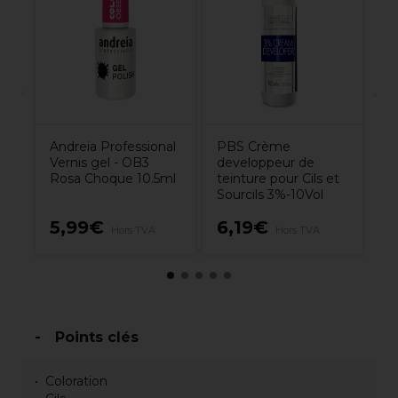
gel
D
Te
l
So
Andreia Professional
PBS Crème
Vernis gel - OB3
developpeur de
Rosa Choque 10.5ml
teinture pour Cils et
Sourcils 3%-10Vol
5,99€
6,19€
2
Hors TVA
Hors TVA
Points clés
Coloration