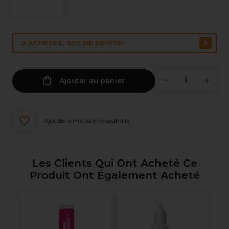
2 ACHETÉS, 35% DE REMISE!
Ajouter au panier
Ajouter à ma liste de souhaits
Les Clients Qui Ont Acheté Ce
Produit Ont Également Acheté
al
PB