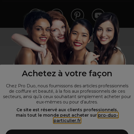
Vous n’êtes pas un professionnel ?
Visitez notre site pour
les particuliers
!
Achetez à votre façon
Chez Pro Duo, nous fournissons des articles professionnels
de coiffure et beauté, à la fois aux professionnels de ces
secteurs, ainsi qu’à ceux souhaitant simplement acheter pour
eux-mêmes ou pour d’autres.
© Tous droits réservés © Pro-Duo
2026
Ce site est réservé aux clients professionnels,
mais tout le monde peut acheter sur
pro-duo-
Spécialiste de la coiffure et de la beauté, nous vous proposons une
particulier.fr
large sélection de produits professionnels pour la coiffure et
l'esthétique autour d'un choix de grandes marques qui font de Pro-
Duo le fournisseur incontournable des salons de coiffure et instituts