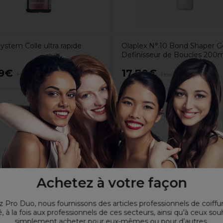
ystem Colle ultra rapide
Olaplex N°.10 Bond Shaper G
Definisseur de Boucles 200m
99€
17,70€
Hors TVA
Hors TVA
ils.
Achetez à votre façon
 Pro Duo, nous fournissons des articles professionnels de coiffu
, à la fois aux professionnels de ces secteurs, ainsi qu’à ceux sou
simplement acheter pour eux-mêmes ou pour d’autres.