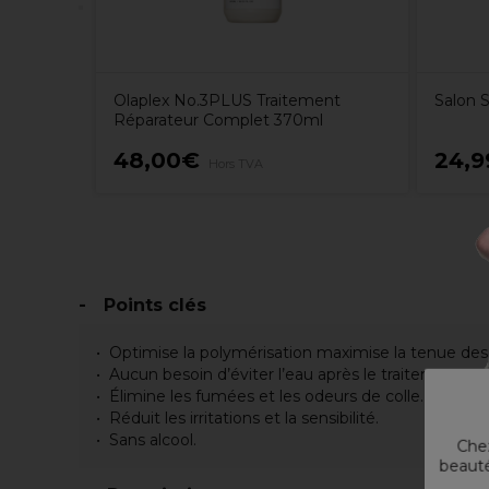
Olaplex No.3PLUS Traitement
Salon S
Réparateur Complet 370ml
48,00€
24,
Hors TVA
Points clés
Optimise la polymérisation maximise la tenue des c
Aucun besoin d’éviter l’eau après le traitement.
Élimine les fumées et les odeurs de colle.
Réduit les irritations et la sensibilité.
Sans alcool.
Chez
beauté