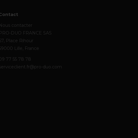
Contact
Nous contacter
PRO-DUO FRANCE SAS
67, Place Rihour
59000 Lille, France
09 77 55 78 78
serviceclient.fr@pro-duo.com