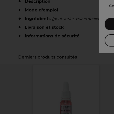
Description
Ce
Mode d'emploi
Ingrédients
(peut varier, voir emballage)
Livraison et stock
Informations de sécurité
Derniers produits consultés