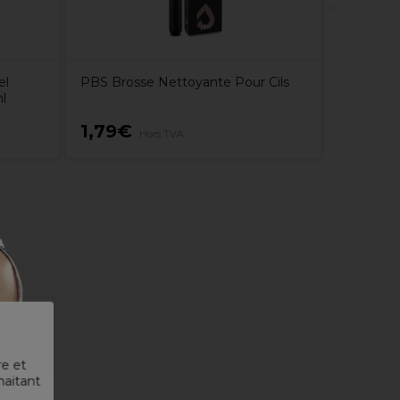
el
PBS Brosse Nettoyante Pour Cils
l
1,79€
14,99
Hors TVA
re et
haitant