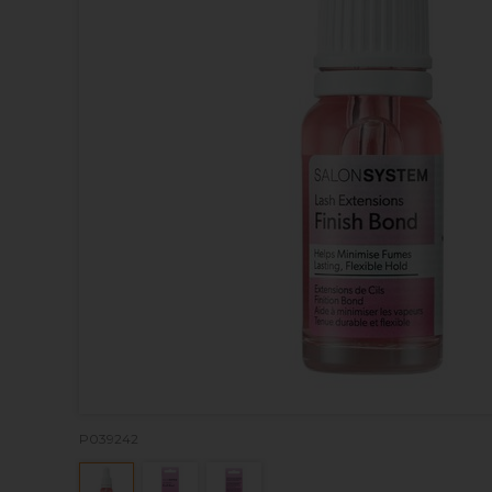
P039242