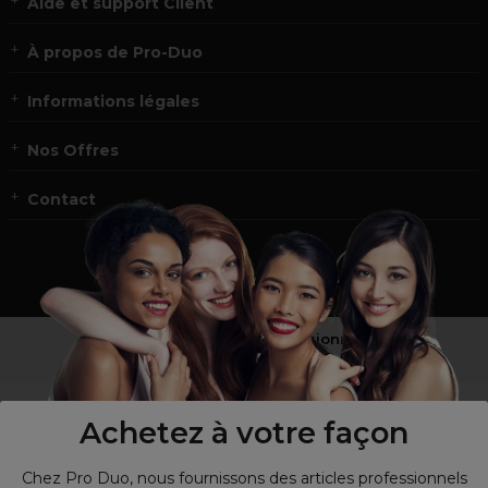
Aide et support Client
À propos de Pro-Duo
Informations légales
Nos Offres
Contact
Vous n’êtes pas un professionnel ?
Visitez notre site pour
les particuliers
!
Achetez à votre façon
Chez Pro Duo, nous fournissons des articles professionnels