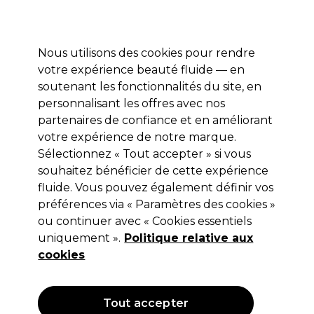
Profitez de 10 % de remise* sur votre première commande pro duo. Avec le code:
PRO10
Nous utilisons des cookies pour rendre
Se connecter
votre expérience beauté fluide — en
soutenant les fonctionnalités du site, en
Marques
Bons plans
Coiffure
Electro et Matériel
Equipem
personnalisant les offres avec nos
Livraison et délais
partenaires de confiance et en améliorant
lire la suite
votre expérience de notre marque.
Sélectionnez « Tout accepter » si vous
Ardell
souhaitez bénéficier de cette expérience
Ardell Seamless Remover
fluide. Vous pouvez également définir vos
préférences via « Paramètres des cookies »
(
0
)
ou continuer avec « Cookies essentiels
6,99 €
uniquement ».
Hors TVA
(TARIF PROFESSIONNEL)
Politique relative aux
(
8,39 €
TVA incluse)
cookies
Tout accepter