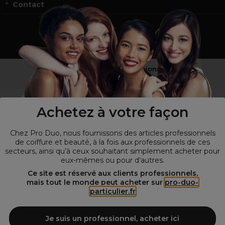
Contact
Vous n’êtes pas un professionnel ?
Visitez notre site pour
les particuliers
!
Achetez à votre façon
Chez Pro Duo, nous fournissons des articles professionnels
de coiffure et beauté, à la fois aux professionnels de ces
secteurs, ainsi qu’à ceux souhaitant simplement acheter pour
eux-mêmes ou pour d’autres.
Ce site est réservé aux clients professionnels,
mais tout le monde peut acheter sur
pro-duo-
particulier.fr
© Tous droits réservés © Pro-Duo
2026
Spécialiste de la coiffure et de la beauté, nous vous proposons une
large sélection de produits professionnels pour la coiffure et
Je suis un professionnel, acheter ici