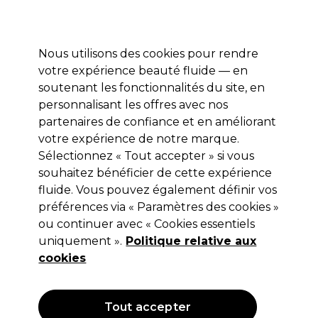
Profitez de 10 % de remise* sur votre première commande pro duo. Avec le code:
PRO10
Nous utilisons des cookies pour rendre
Se connecter
votre expérience beauté fluide — en
soutenant les fonctionnalités du site, en
Marques
Bons plans
Coiffure
Electro et Matériel
Equipem
personnalisant les offres avec nos
Livraison et délais
partenaires de confiance et en améliorant
lire la suite
votre expérience de notre marque.
Sélectionnez « Tout accepter » si vous
Salon System
souhaitez bénéficier de cette expérience
Salon System Pro Fan C Curl 3D
fluide. Vous pouvez également définir vos
préférences via « Paramètres des cookies »
(
0
)
ou continuer avec « Cookies essentiels
16,75 €
uniquement ».
Hors TVA
(TARIF PROFESSIONNEL)
Politique relative aux
(
20,10 €
TVA incluse)
cookies
Tout accepter