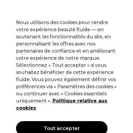
Profitez de 10 % de remise* sur votre première commande pro duo. Avec le code:
PRO10
Nous utilisons des cookies pour rendre
Se connecter
votre expérience beauté fluide — en
soutenant les fonctionnalités du site, en
Marques
Bons plans
Coiffure
Electro et Matériel
Equipem
personnalisant les offres avec nos
Livraison et délais
partenaires de confiance et en améliorant
lire la suite
votre expérience de notre marque.
Sélectionnez « Tout accepter » si vous
Ardell
souhaitez bénéficier de cette expérience
Ardell Refill Seamless Wispies Black
fluide. Vous pouvez également définir vos
préférences via « Paramètres des cookies »
(
1
)
ou continuer avec « Cookies essentiels
5,49 €
uniquement ».
Hors TVA
(TARIF PROFESSIONNEL)
Politique relative aux
(
6,59 €
TVA incluse)
cookies
Tout accepter