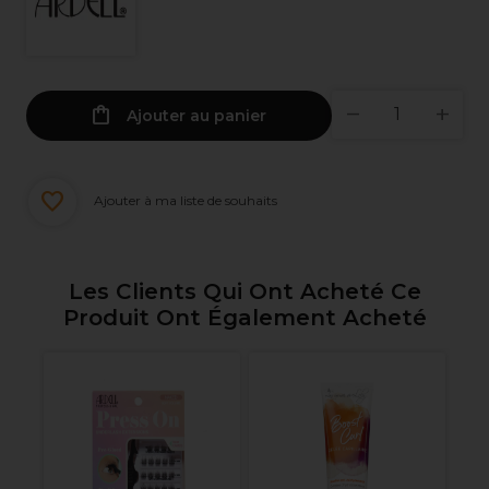
Ajouter au panier
Ajouter à ma liste de souhaits
Les Clients Qui Ont Acheté Ce
Produit Ont Également Acheté
We
Ko
Co
P