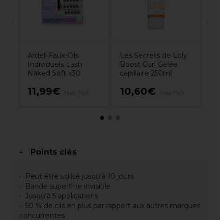
B
Pe
Ardell Faux-Cils
Les Secrets de Loly
Individuels Lash
Boost Curl Gelée
Naked Soft x30
capillaire 250ml
11,99€
10,60€
1
VA
Hors TVA
Hors TVA
Points clés
Peut être utilisé jusqu'à 10 jours
Bande superfine invisible
Jusqu'à 5 applications
50 % de cils en plus par rapport aux autres marques
concurrentes