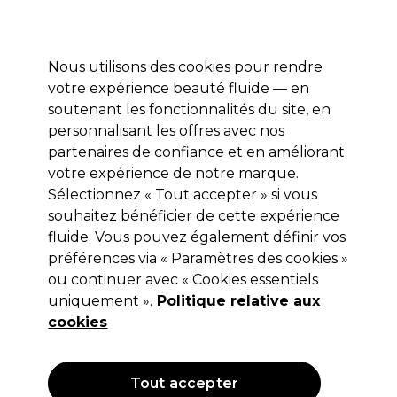
Profitez de 10 % de remise* sur votre première commande pro duo. Avec le code:
PRO10
Nous utilisons des cookies pour rendre
Se connecter
votre expérience beauté fluide — en
soutenant les fonctionnalités du site, en
Marques
Bons plans
Coiffure
Electro et Matériel
Equipem
personnalisant les offres avec nos
Livraison et délais
partenaires de confiance et en améliorant
lire la suite
votre expérience de notre marque.
Sélectionnez « Tout accepter » si vous
Ardell
souhaitez bénéficier de cette expérience
Ardell Faux-Cils Individuels Lash
fluide. Vous pouvez également définir vos
préférences via « Paramètres des cookies »
Naked Natural x30
ou continuer avec « Cookies essentiels
(
0
)
uniquement ».
Politique relative aux
11,99 €
cookies
Hors TVA
(TARIF PROFESSIONNEL)
(
14,39 €
TVA incluse)
Tout accepter