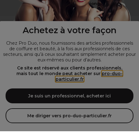
Vous n’êtes pas un professionnel ?
Visitez notre site pour
les particuliers
!
Achetez à votre façon
Chez Pro Duo, nous fournissons des articles professionnels
de coiffure et beauté, à la fois aux professionnels de ces
secteurs, ainsi qu’à ceux souhaitant simplement acheter pour
eux-mêmes ou pour d’autres.
Ce site est réservé aux clients professionnels,
mais tout le monde peut acheter sur
pro-duo-
particulier.fr
© Tous droits réservés © Pro-Duo
2026
Spécialiste de la coiffure et de la beauté, nous vous proposons une
large sélection de produits professionnels pour la coiffure et
Je suis un professionnel, acheter ici
l'esthétique autour d'un choix de grandes marques qui font de Pro-
Duo le fournisseur incontournable des salons de coiffure et instituts
de beauté! Notre gamme de produits s’adresse également à tous ceux
Me diriger vers pro-duo-particulier.fr
qui sont à la recherche de produits et d'accessoires de coiffure et de
matériel esthétique de qualité.