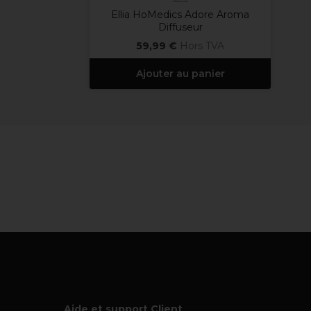
Ellia HoMedics Adore Aroma
Diffuseur
59,99 €
Hors TVA
Ajouter au panier
Aide et support Client