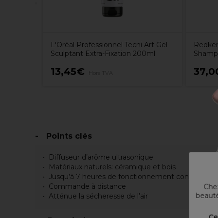
L'Oréal Professionnel Tecni Art Gel
Redken
Sculptant Extra-Fixation 200ml
Shampo
13,45€
37,0
Hors TVA
Points clés
Diffuseur d’arôme ultrasonique
Matériaux naturels: céramique et bois
Jusqu’à 7 heures de fonctionnement continu
Commande à distance
Chez
beauté
Atténue la sécheresse de l’air
Ce