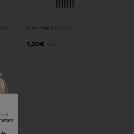
500g
Sibel Peigne Afro Noir
1,30€
4,89€
Hors TVA
re et
haitant
nde