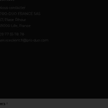
Nous contacter
PRO-DUO FRANCE SAS
67, Place Rihour
59000 Lille, France
09 77 55 78 78
serviceclient.fr@pro-duo.com
iers
!