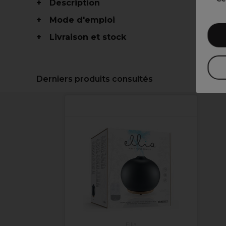
Description
Mode d'emploi
Livraison et stock
Derniers produits consultés
Ellia