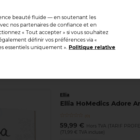
e 10 % de remise* sur votre première commande pro duo. Avec le c
ience beauté fluide — en soutenant les
 avec nos partenaires de confiance et en
Rechercher
tionnez « Tout accepter » si vous souhaitez
Equipement de salon
Beauté
Hommes
Inspirations
Les Pri
également définir vos préférences via «
es essentiels uniquement ».
Politique relative
Beauté
Aromathérapie
Ellia
Ellia HoMedics Adore A
(
0
)
59,99 €
Hors TVA
(TARIF PROF
(
71,99 €
TVA incluse)