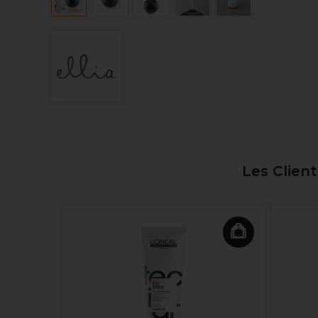
Les Clien
no