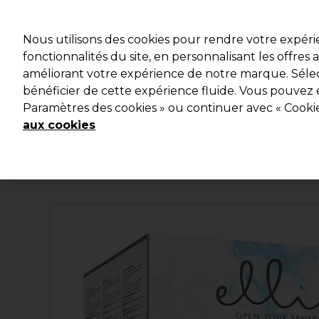
Profitez d
Nous utilisons des cookies pour rendre votre expér
fonctionnalités du site, en personnalisant les offres
améliorant votre expérience de notre marque. Sélec
Marques
Bons plans
Coiffure
Electro et Matériel
bénéficier de cette expérience fluide. Vous pouvez 
Paramètres des cookies » ou continuer avec « Cooki
Livraison et délais
lire la suite
aux cookies