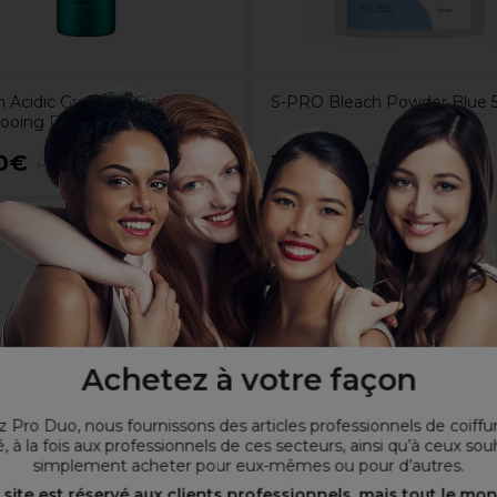
 Acidic Grow Full System
S-PRO Bleach Powder Blue 
oing Densifiant 1L
0€
11,25€
Hors TVA
Hors TVA
Achetez à votre façon
 Pro Duo, nous fournissons des articles professionnels de coiffu
, à la fois aux professionnels de ces secteurs, ainsi qu’à ceux sou
simplement acheter pour eux-mêmes ou pour d’autres.
 site est réservé aux clients professionnels, mais tout le mo