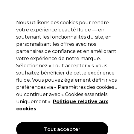
Profitez de 10 % de remise* sur votre première commande pro duo. Avec le code:
PRO10
Nous utilisons des cookies pour rendre
Se connecter
votre expérience beauté fluide — en
soutenant les fonctionnalités du site, en
Marques
Bons plans
Coiffure
Electro et Matériel
Equipem
personnalisant les offres avec nos
Livraison et délais
partenaires de confiance et en améliorant
lire la suite
votre expérience de notre marque.
Sélectionnez « Tout accepter » si vous
Aromatruth
souhaitez bénéficier de cette expérience
Aromatruth Huile Essentielle Ylang-
fluide. Vous pouvez également définir vos
préférences via « Paramètres des cookies »
Ylang 10ml
ou continuer avec « Cookies essentiels
(
1
)
uniquement ».
Politique relative aux
7,49 €
cookies
Hors TVA
(TARIF PROFESSIONNEL)
(
8,99 €
TVA incluse)
Tout accepter
EXCLUSIF