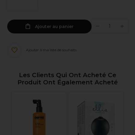
Ajouter au panier
Ajouter à ma liste de souhaits
Les Clients Qui Ont Acheté Ce
Produit Ont Également Acheté
ne
Re
Eq
D
In
5