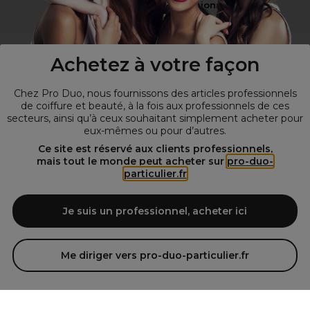
Vous n’êtes pas un professionnel ?
Visitez notre site pour
les particuliers
!
Achetez à votre façon
Chez Pro Duo, nous fournissons des articles professionnels
de coiffure et beauté, à la fois aux professionnels de ces
secteurs, ainsi qu’à ceux souhaitant simplement acheter pour
eux-mêmes ou pour d’autres.
Ce site est réservé aux clients professionnels,
mais tout le monde peut acheter sur
pro-duo-
particulier.fr
© Tous droits réservés © Pro-Duo
2026
Spécialiste de la coiffure et de la beauté, nous vous proposons une
large sélection de produits professionnels pour la coiffure et
Je suis un professionnel, acheter ici
l'esthétique autour d'un choix de grandes marques qui font de Pro-
Duo le fournisseur incontournable des salons de coiffure et instituts
de beauté! Notre gamme de produits s’adresse également à tous ceux
Me diriger vers pro-duo-particulier.fr
qui sont à la recherche de produits et d'accessoires de coiffure et de
matériel esthétique de qualité.