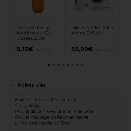
Osmo Curl Spray
Ellia HoMedics Adore
Amplificateur De
Aroma Diffuseur
Boucles 250ml
9,15€
59,99€
2
Hors TVA
Hors TVA
Points clés
Huile essentielle d'Aromatruth
Ylang-ylang
Pour la dilution avec une huile de base
Pour le massage ou l'aromathérapie
Livrée en bouteille de 10 ml