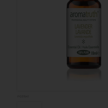
P031541