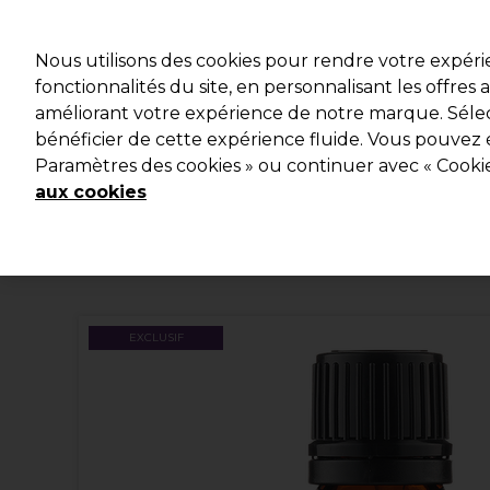
Profitez d
Nous utilisons des cookies pour rendre votre expér
fonctionnalités du site, en personnalisant les offres
améliorant votre expérience de notre marque. Sélec
Marques
Bons plans
Coiffure
Electro et Matériel
bénéficier de cette expérience fluide. Vous pouvez 
Paramètres des cookies » ou continuer avec « Cooki
Livraison et délais
lire la suite
aux cookies
EXCLUSIF