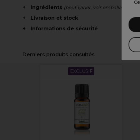
Ce
Ingrédients
(peut varier, voir emballage)
Livraison et stock
Informations de sécurité
Derniers produits consultés
EXCLUSIF