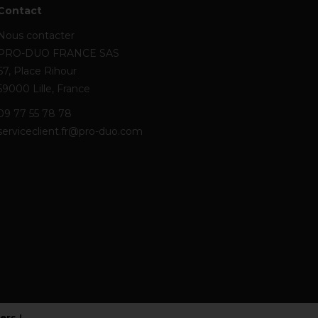
Contact
Nous contacter
PRO-DUO FRANCE SAS
67, Place Rihour
59000 Lille, France
09 77 55 78 78
serviceclient.fr@pro-duo.com
iers
!