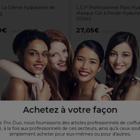
l La Crème hydratante de
L.C.P Professionnel Paris Hya
g
Masque Gel à l'Acide Hyaluro
200ml
9€
27,05€
Hors TVA
Hors TVA
Achetez à votre façon
 Pro Duo, nous fournissons des articles professionnels de coiffu
, à la fois aux professionnels de ces secteurs, ainsi qu’à ceux sou
simplement acheter pour eux-mêmes ou pour d’autres.