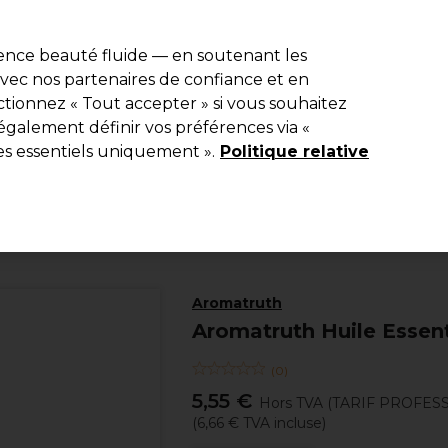
e 10 % de remise* sur votre première commande pro duo. Avec le c
ience beauté fluide — en soutenant les
 avec nos partenaires de confiance et en
Rechercher
tionnez « Tout accepter » si vous souhaitez
Equipement de salon
Beauté
Hommes
Inspirations
Les Pri
également définir vos préférences via «
es essentiels uniquement ».
Politique relative
Beauté
Aromathérapie
Aromatruth
Aromatruth Huile Essen
(
0
)
5,55 €
Hors TVA
(TARIF PROFES
(
6,66 €
TVA incluse)