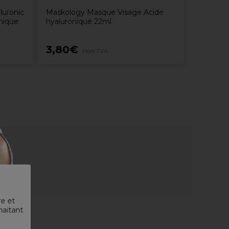
luronic
Maskology Masque Visage Acide
nique
hyaluronique 22ml
3,80€
10,99
Hors TVA
re et
haitant