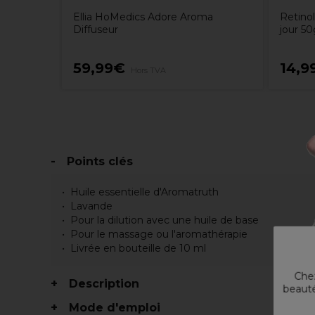
Ellia HoMedics Adore Aroma
Retino
Diffuseur
jour 50
59,99€
14,9
Hors TVA
Points clés
Huile essentielle d'Aromatruth
Lavande
Pour la dilution avec une huile de base
Pour le massage ou l'aromathérapie
Livrée en bouteille de 10 ml
Chez
Description
beauté
Mode d'emploi