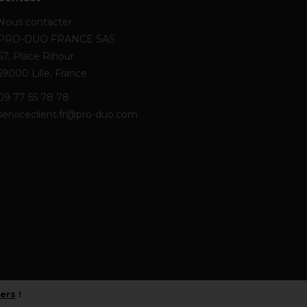
Nous contacter
PRO-DUO FRANCE SAS
67, Place Rihour
59000 Lille, France
09 77 55 78 78
serviceclient.fr@pro-duo.com
iers
!