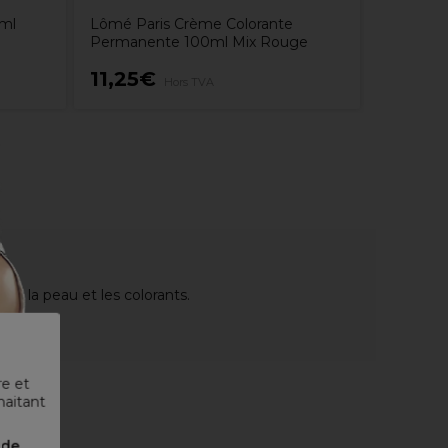
0ml
Lômé Paris Crème Colorante
Permanente 100ml Mix Rouge
11,25€
11,55
Hors TVA
tre la peau et les colorants.
re et
haitant
nde