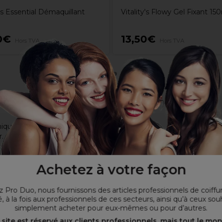
y's Essential Démaquillant
Vitality's Flowy Gel Fixant 15
0€
13,50€
Hors TVA
Hors TVA
niques
.
 la peau lors du service de coloration, créant un écran protecteur en
évoque des sensations de tendresse et de légèreté
appliquer le produit avec une plus grande précision.
Achetez à votre façon
 Pro Duo, nous fournissons des articles professionnels de coiffu
, à la fois aux professionnels de ces secteurs, ainsi qu’à ceux sou
simplement acheter pour eux-mêmes ou pour d’autres.
 site est réservé aux clients professionnels, mais tout le mo