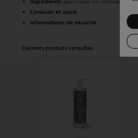
Ingrédients
(peut varier, voir emballage)
Livraison et stock
Informations de sécurité
Derniers produits consultés
Vitality's