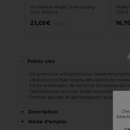
Wunderbar Vegan Shampooing
Vitalit
Color Protect
100ml
21,05€
16,7
Hors TVA
Points clés
Gel protecteur anti-taches pour traitements tech
idéal pour protéger la peau des dépôts de couleur
Il évite la formation de taches et d'irritations sur
Caractérisé par une note florale et poudrée, qui 
Formule spéciale de gel transparent qui permet d'
Chez
Description
beauté
Mode d'emploi
Ce