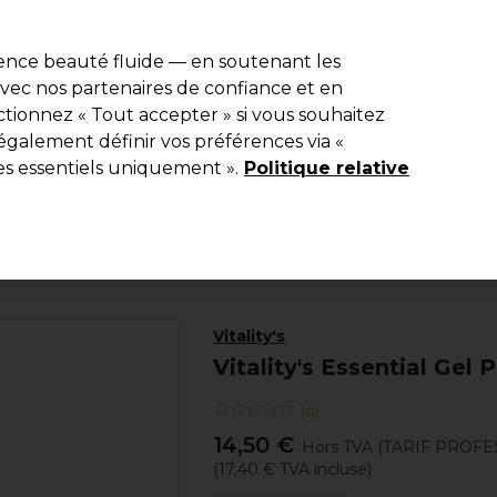
e 10 % de remise* sur votre première commande pro duo. Avec le c
ience beauté fluide — en soutenant les
 avec nos partenaires de confiance et en
Rechercher
tionnez « Tout accepter » si vous souhaitez
Equipement de salon
Beauté
Hommes
Inspirations
Les Pri
également définir vos préférences via «
es essentiels uniquement ».
Politique relative
Equipement de salon
Matériel de coiffure
Outils et accessoires de colora
Vitality's
Vitality's Essential Gel
(
0
)
14,50 €
Hors TVA
(TARIF PROFE
(
17,40 €
TVA incluse)