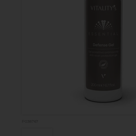
P038767