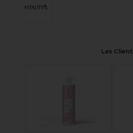
Les Clien
oing