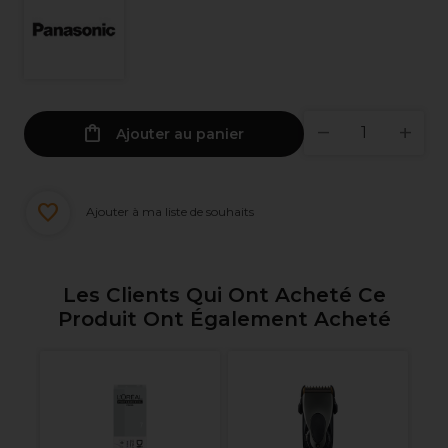
Ajouter au panier
Ajouter à ma liste de souhaits
Les Clients Qui Ont Acheté Ce
Produit Ont Également Acheté
Vi
al
Re
P