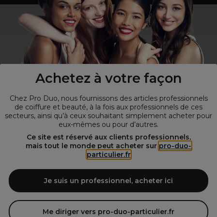
Vous n’êtes pas un professionnel ?
Visitez notre site pour
les particuliers
!
Achetez à votre façon
Chez Pro Duo, nous fournissons des articles professionnels
de coiffure et beauté, à la fois aux professionnels de ces
secteurs, ainsi qu’à ceux souhaitant simplement acheter pour
eux-mêmes ou pour d’autres.
© Tous droits réservés © Pro-Duo
2026
Ce site est réservé aux clients professionnels,
mais tout le monde peut acheter sur
pro-duo-
Spécialiste de la coiffure et de la beauté, nous vous proposons une
particulier.fr
large sélection de produits professionnels pour la coiffure et
l'esthétique autour d'un choix de grandes marques qui font de Pro-
Duo le fournisseur incontournable des salons de coiffure et instituts
Je suis un professionnel, acheter ici
de beauté! Notre gamme de produits s’adresse également à tous ceux
qui sont à la recherche de produits et d'accessoires de coiffure et de
matériel esthétique de qualité.
Me diriger vers pro-duo-particulier.fr