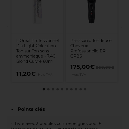
Ch
2
L'Oréal Professionnel
Panasonic Tondeuse
Dia Light Coloration
Cheveux
Ton sur Ton sans
Professionelle ER-
ammoniaque - 7.40
GP86
Blond Cuivré 60ml
175,00€
00€
250,00€
11,20€
7
Hors TVA
Hors TVA
Points clés
Livré avec 3 doubles contre-peignes pour 6