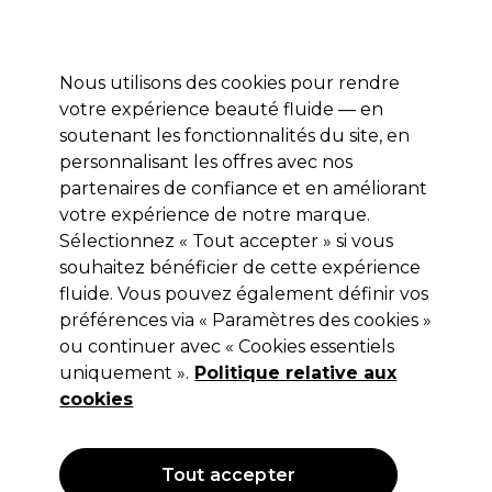
Profitez de 10 % de remise* sur votre première commande pro duo. Avec le code:
PRO10
Nous utilisons des cookies pour rendre
Se connecter
votre expérience beauté fluide — en
soutenant les fonctionnalités du site, en
Marques
Bons plans
Coiffure
Electro et Matériel
Equipem
personnalisant les offres avec nos
Livraison et délais
partenaires de confiance et en améliorant
lire la suite
votre expérience de notre marque.
Sélectionnez « Tout accepter » si vous
Panasonic
souhaitez bénéficier de cette expérience
Panasonic Tondeuse a cheveux ER-
fluide. Vous pouvez également définir vos
préférences via « Paramètres des cookies »
GP 65
ou continuer avec « Cookies essentiels
(
7
)
uniquement ».
Politique relative aux
165,00 €
cookies
Hors TVA
(TARIF PROFESSIONNEL)
(
198,00 €
TVA incluse)
Tout accepter