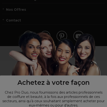
Nos Offres
Contact
Vous n’êtes pas un professionnel ?
Visitez notre site pour
les particuliers
!
Achetez à votre façon
Chez Pro Duo, nous fournissons des articles professionnels
de coiffure et beauté, à la fois aux professionnels de ces
secteurs, ainsi qu’à ceux souhaitant simplement acheter pour
eux-mêmes ou pour d’autres.