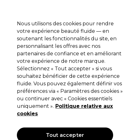
Profitez de 10 % de remise* sur votre première commande pro duo. Avec le code:
PRO10
Nous utilisons des cookies pour rendre
Se connecter
votre expérience beauté fluide — en
soutenant les fonctionnalités du site, en
Marques
Bons plans
Coiffure
Electro et Matériel
Equipem
personnalisant les offres avec nos
Livraison et délais
partenaires de confiance et en améliorant
lire la suite
votre expérience de notre marque.
Sélectionnez « Tout accepter » si vous
Panasonic Sabot pour Tondeuse ER
souhaitez bénéficier de cette expérience
1512 Simple
fluide. Vous pouvez également définir vos
préférences via « Paramètres des cookies »
(
0
)
ou continuer avec « Cookies essentiels
Non applicable
uniquement ».
Politique relative aux
Hors TVA
(TARIF
PROFESSIONNEL)
cookies
Tout accepter