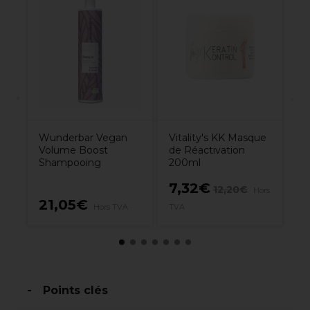
nel
L'
Ma
e
Co
pe
6
Wunderbar Vegan
Vitality's KK Masque
Volume Boost
de Réactivation
Shampooing
200ml
7,32€
12,20€
Hors
21,05€
1
Hors TVA
TVA
Points clés