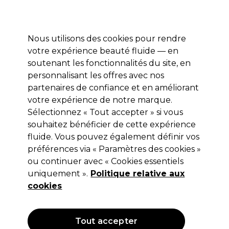
Profitez de 10 % de remise* sur votre première commande pro duo. Avec le code:
PRO10
Nous utilisons des cookies pour rendre
Se connecter
votre expérience beauté fluide — en
soutenant les fonctionnalités du site, en
Marques
Bons plans
Coiffure
Electro et Matériel
Equipem
personnalisant les offres avec nos
Livraison et délais
partenaires de confiance et en améliorant
lire la suite
votre expérience de notre marque.
Sélectionnez « Tout accepter » si vous
Vitality's
souhaitez bénéficier de cette expérience
Vitality's Keratin Kontrol Shampooing
fluide. Vous pouvez également définir vos
préférences via « Paramètres des cookies »
Préparateur 500ml
ou continuer avec « Cookies essentiels
(
0
)
uniquement ».
Politique relative aux
7,38 €
cookies
12,30 €
Hors TVA
(TARIF PROFESSIONNEL)
(
8,86 €
TVA incluse)
| 1.48 € pour 100ml
Tout accepter
OFFRE