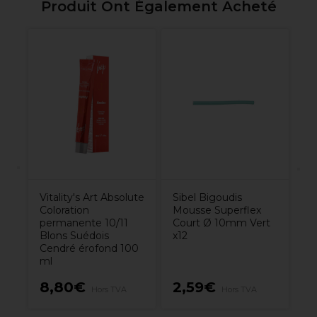
Produit Ont Également Acheté
an
Wa
Va
Vitality's Art Absolute
Sibel Bigoudis
Coloration
Mousse Superflex
permanente 10/11
Court Ø 10mm Vert
Blons Suédois
x12
Cendré érofond 100
ml
1
8,80€
2,59€
Hors TVA
Hors TVA
H