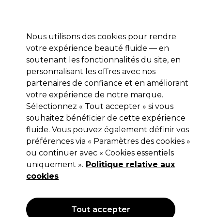
Profitez de 10 % de remise* sur votre première commande pro duo. Avec le code:
PRO10
Nous utilisons des cookies pour rendre
Se connecter
votre expérience beauté fluide — en
soutenant les fonctionnalités du site, en
Marques
Bons plans
Coiffure
Electro et Matériel
Equipem
personnalisant les offres avec nos
Livraison et délais
partenaires de confiance et en améliorant
lire la suite
votre expérience de notre marque.
Sélectionnez « Tout accepter » si vous
Sibel
souhaitez bénéficier de cette expérience
Sibel Lot de 5 Bigoudis Superflex
fluide. Vous pouvez également définir vos
préférences via « Paramètres des cookies »
Longs 25 mm Vert
ou continuer avec « Cookies essentiels
(
0
)
uniquement ».
Politique relative aux
9,65 €
cookies
Hors TVA
(TARIF PROFESSIONNEL)
(
11,58 €
TVA incluse)
Tout accepter
OFFRE