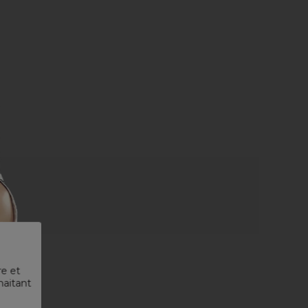
re et
haitant