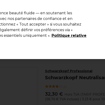
e 10 % de remise* sur votre première commande pro duo. Avec le c
ience beauté fluide — en soutenant les
 avec nos partenaires de confiance et en
Rechercher
tionnez « Tout accepter » si vous souhaitez
Equipement de salon
Beauté
Hommes
Inspirations
Les Pri
également définir vos préférences via «
es essentiels uniquement ».
Politique relative
Coiffure
Traitements Boucles et lissages
Traitements pour boucles
Schwarzkopf Professional
Schwarzkopf Neutralisan
(
1
)
32,30 €
Hors TVA
(TARIF PROF
(
38,76 €
TVA incluse)
| 3.23 € pour 1