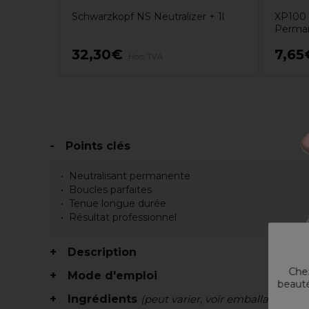
Schwarzkopf NS Neutralizer + 1l
XP100 
Perman
32,30€
7,65
Hors TVA
Points clés
Neutralisant permanente
Boucles parfaites
Tenue longue durée
Résultat professionnel
Description
Chez
Mode d'emploi
beauté
Ingrédients
(peut varier, voir emballage)