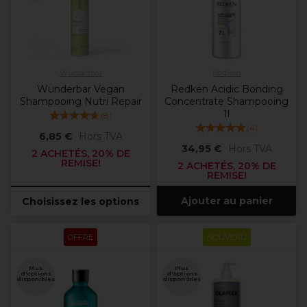
Wunderbar
Redken
Wunderbar Vegan
Redken Acidic Bonding
Shampooing Nutri Repair
Concentrate Shampooing
1l
(
8
)
(
4
)
6,85 €
Hors TVA
34,95 €
Hors TVA
2 ACHETÉS, 20% DE
REMISE!
2 ACHETÉS, 20% DE
REMISE!
Ajouter au panier
Choisissez les options
OFFRE
NOUVEAU
Plus
Plus
d'options
d'options
disponibles
disponibles