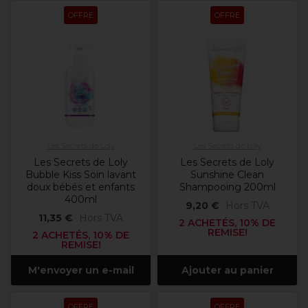
OFFRE
OFFRE
Les Secrets de Loly
Les Secrets de Loly
Les Secrets de Loly
Les Secrets de Loly
Bubble Kiss Soin lavant
Sunshine Clean
doux bébés et enfants
Shampooing 200ml
400ml
9,20 €
Hors TVA
11,35 €
Hors TVA
2 ACHETÉS, 10% DE
REMISE!
2 ACHETÉS, 10% DE
REMISE!
M'envoyer un e-mail
Ajouter au panier
OFFRE
OFFRE