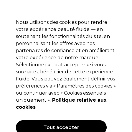
Profitez de 10 % de remise* sur votre première commande pro duo. Avec le code:
PRO10
Nous utilisons des cookies pour rendre
Se connecter
votre expérience beauté fluide — en
soutenant les fonctionnalités du site, en
Marques
Bons plans
Coiffure
Electro et Matériel
Equipem
personnalisant les offres avec nos
partenaires de confiance et en améliorant
votre expérience de notre marque.
Shampooing
Coiffure
Soins Capillaires
Sélectionnez « Tout accepter » si vous
souhaitez bénéficier de cette expérience
Shampooing
fluide. Vous pouvez également définir vos
préférences via « Paramètres des cookies »
Notre gamme de mousses et de sprays capillaires offre une
ou continuer avec « Cookies essentiels
vaste palette de soins professionnels qui sublimeront les
uniquement ».
Politique relative aux
cheveux de vos client(e)s. Découvrez notre sélection de
Lire la suite
cookies
sprays protecteurs contre la chaleur, hydratants,
volumateurs ou tonifiants. Nous disposons d’un large
éventail de marques, comprenant
les shampooings
Filters
Redken
et
les produits OLAPLEX
et bien d’autres encore.
Tout accepter