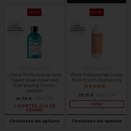
OFFRE
OFFRE
Plus
Plus
d'options
d'options
disponibles
disponibles
L'Oréal Professionnel
Wella Professionals
L’Oréal Professionnel Serie
Wella Professionals Invigo
Expert Scalp Advanced
Nutri-Enrich Shampoing
Shampooing Dermo-
(
1
)
clarifiant
25,15 €
Hors TVA
14,70 €
Hors TVA
OFFRE
2 ACHETÉS, 20% DE
REMISE!
Choisissez les options
Choisissez les options