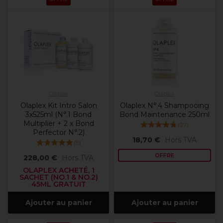
Olaplex
Olaplex
Olaplex Kit Intro Salon
Olaplex N°.4 Shampooing
3x525ml (N°.1 Bond
Bond Maintenance 250ml
Multiplier + 2 x Bond
(
27
)
Perfector N°.2)
18,70 €
Hors TVA
(
5
)
OFFRE
228,00 €
Hors TVA
OLAPLEX ACHETÉ, 1
SACHET (NO.1 & NO.2)
45ML GRATUIT
Ajouter au panier
Ajouter au panier