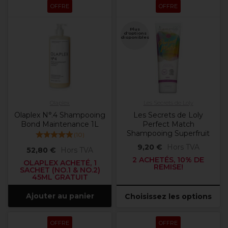
OFFRE
OFFRE
Plus
d'options
disponibles
Olaplex
Les Secrets de Loly
Olaplex N°.4 Shampooing
Les Secrets de Loly
Bond Maintenance 1L
Perfect Match
Shampooing Superfruit
(
10
)
9,20 €
Hors TVA
52,80 €
Hors TVA
2 ACHETÉS, 10% DE
OLAPLEX ACHETÉ, 1
REMISE!
SACHET (NO.1 & NO.2)
45ML GRATUIT
Ajouter au panier
Choisissez les options
OFFRE
OFFRE