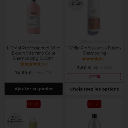
d'options
disponibles
L'Oréal Professionnel
Wella Professionals
L'Oréal Professionnel Série
Wella Professionals Fusion
Expert Vitamino Color
Shampoing
Shampooing 1500ml
(
6
)
(
13
)
3,90 €
Hors TVA
34,50 €
Hors TVA
OFFRE
Ajouter au panier
Choisissez les options
OFFRE
OFFRE
Plus
d'options
disponibles