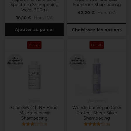
Spectrum Shampooing
Spectrum Shampooing
Violet 300ml
42,20 €
Hors TVA
18,10 €
Hors TVA
Ajouter au panier
Choisissez les options
OFFRE
OFFRE
Plus
Plus
d'options
d'options
disponibles
disponibles
Olaplex
Wunderbar
OlaplexN°.4FINE Bond
Wunderbar Vegan Color
Maintenance®
Protect Sheer Silver
Shampooing
Shampooing
(
1
)
(
6
)