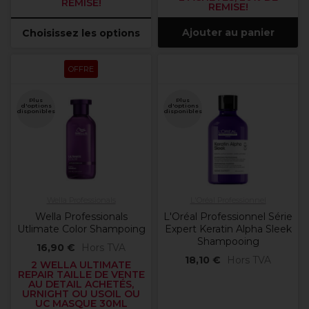
REMISE!
REMISE!
Ajouter au panier
Choisissez les options
OFFRE
Plus
Plus
d'options
d'options
disponibles
disponibles
Wella Professionals
L'Oréal Professionnel
Wella Professionals
L'Oréal Professionnel Série
Utlimate Color Shampoing
Expert Keratin Alpha Sleek
Shampooing
16,90 €
Hors TVA
18,10 €
Hors TVA
2 WELLA ULTIMATE
REPAIR TAILLE DE VENTE
AU DETAIL ACHETÉS,
URNIGHT OU USOIL OU
UC MASQUE 30ML