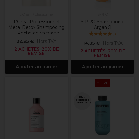
L'Oréal Professionnel
S-PRO
L’Oréal Professionnel
S-PRO Shampooing
Metal Detox Shampooing
Argan 5l
– Poche de recharge
(
1
)
22,35 €
Hors TVA
14,35 €
Hors TVA
2 ACHETÉS, 20% DE
2 ACHETÉS, 20% DE
REMISE!
REMISE!
Ajouter au panier
Ajouter au panier
OFFRE
Plus
d'options
disponibles