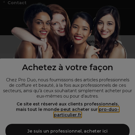
Contact
Vous n’êtes pas un professionnel ?
Visitez notre site pour
les particuliers
!
Achetez à votre façon
Chez Pro Duo, nous fournissons des articles professionnels
de coiffure et beauté, à la fois aux professionnels de ces
secteurs, ainsi qu’à ceux souhaitant simplement acheter pour
eux-mêmes ou pour d’autres.
Ce site est réservé aux clients professionnels,
mais tout le monde peut acheter sur
pro-duo-
particulier.fr
© Tous droits réservés © Pro-Duo
2026
Spécialiste de la coiffure et de la beauté, nous vous proposons une
large sélection de produits professionnels pour la coiffure et
Je suis un professionnel, acheter ici