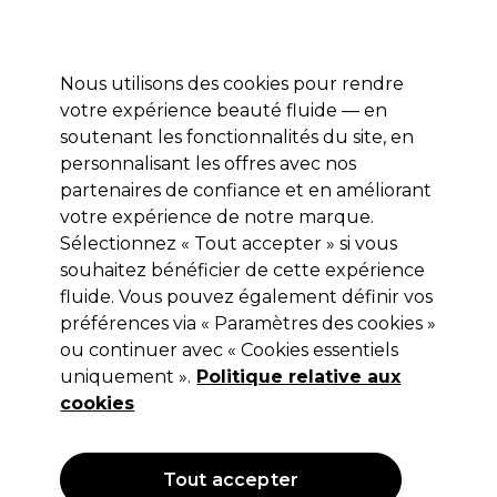
Profitez de 10 % de remise* sur votre première commande pro duo. Avec le code:
PRO10
Nous utilisons des cookies pour rendre
Se connecter
votre expérience beauté fluide — en
soutenant les fonctionnalités du site, en
Marques
Bons plans
Coiffure
Electro et Matériel
Equipem
personnalisant les offres avec nos
partenaires de confiance et en améliorant
votre expérience de notre marque.
Shampooing
Coiffure
Soins Capillaires
Sélectionnez « Tout accepter » si vous
souhaitez bénéficier de cette expérience
Shampooing
fluide. Vous pouvez également définir vos
préférences via « Paramètres des cookies »
Notre gamme de mousses et de sprays capillaires offre une
ou continuer avec « Cookies essentiels
vaste palette de soins professionnels qui sublimeront les
uniquement ».
Politique relative aux
cheveux de vos client(e)s. Découvrez notre sélection de
Lire la suite
cookies
sprays protecteurs contre la chaleur, hydratants,
volumateurs ou tonifiants. Nous disposons d’un large
éventail de marques, comprenant
les shampooings
Filters
Redken
et
les produits OLAPLEX
et bien d’autres encore.
Tout accepter