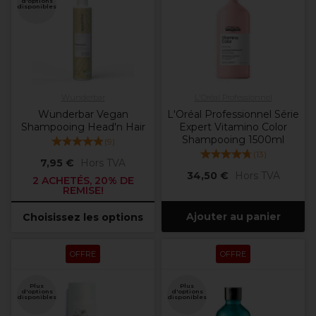
d'options
disponibles
Wunderbar
L'Oréal Professionnel
Wunderbar Vegan
L'Oréal Professionnel Série
Shampooing Head'n Hair
Expert Vitamino Color
Shampooing 1500ml
(
9
)
(
13
)
7,95 €
Hors TVA
34,50 €
Hors TVA
2 ACHETÉS, 20% DE
REMISE!
Ajouter au panier
Choisissez les options
OFFRE
OFFRE
Plus
Plus
d'options
d'options
disponibles
disponibles