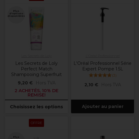
Plus
d'options
disponibles
Les Secrets de Loly
L'Oréal Professionnel
Les Secrets de Loly
L'Oréal Professionnel Série
Perfect Match
Expert Pompe 1.5L
Shampooing Superfruit
(
3
)
9,20 €
Hors TVA
2,10 €
Hors TVA
2 ACHETÉS, 10% DE
REMISE!
Ajouter au panier
Choisissez les options
OFFRE
Plus