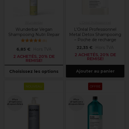
Wunderbar
L'Oréal Professionnel
Wunderbar Vegan
L’Oréal Professionnel
Shampooing Nutri Repair
Metal Detox Shampooing
– Poche de recharge
(
8
)
22,35 €
Hors TVA
6,85 €
Hors TVA
2 ACHETÉS, 20% DE
2 ACHETÉS, 20% DE
REMISE!
REMISE!
Ajouter au panier
Choisissez les options
NOUVEAU
OFFRE
Plus
Plus
d'options
d'options
disponibles
disponibles