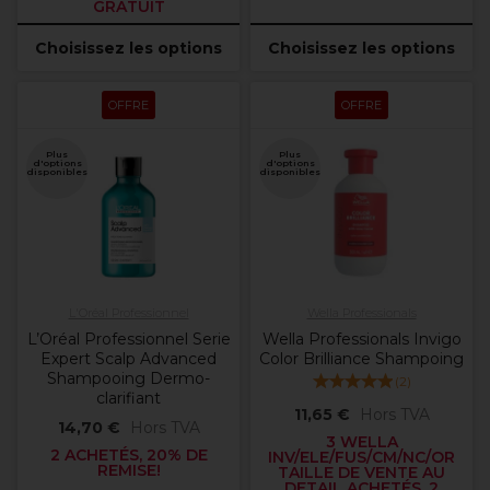
GRATUIT
Choisissez les options
Choisissez les options
OFFRE
OFFRE
Plus
Plus
d'options
d'options
disponibles
disponibles
L'Oréal Professionnel
Wella Professionals
L’Oréal Professionnel Serie
Wella Professionals Invigo
Expert Scalp Advanced
Color Brilliance Shampoing
Shampooing Dermo-
(
2
)
clarifiant
11,65 €
Hors TVA
14,70 €
Hors TVA
3 WELLA
2 ACHETÉS, 20% DE
INV/ELE/FUS/CM/NC/OR
REMISE!
TAILLE DE VENTE AU
DETAIL ACHETÉS, 2