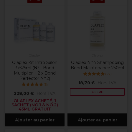
Olaplex
Olaplex
Olaplex Kit Intro Salon
Olaplex N°.4 Shampooing
3x525ml (N°.1 Bond
Bond Maintenance 250ml
Multiplier + 2 x Bond
(
27
)
Perfector N°.2)
18,70 €
Hors TVA
(
5
)
OFFRE
228,00 €
Hors TVA
OLAPLEX ACHETÉ, 1
SACHET (NO.1 & NO.2)
45ML GRATUIT
Ajouter au panier
Ajouter au panier