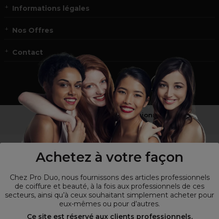
Informations légales
Nos Offres
Contact
Vous n’êtes pas un professionnel ?
Visitez notre site pour
les particuliers
!
Achetez à votre façon
Chez Pro Duo, nous fournissons des articles professionnels
de coiffure et beauté, à la fois aux professionnels de ces
secteurs, ainsi qu’à ceux souhaitant simplement acheter pour
eux-mêmes ou pour d’autres.
Ce site est réservé aux clients professionnels,