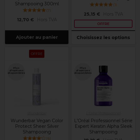
Shampooing 300ml
(
1
)
(
7
)
25,15 €
Hors TVA
12,70 €
Hors TVA
OFFRE
Ajouter au panier
Choisissez les options
OFFRE
Plus
Plus
d'options
d'options
disponibles
disponibles
Wunderbar
L'Oréal Professionnel
Wunderbar Vegan Color
L'Oréal Professionnel Série
Protect Sheer Silver
Expert Keratin Alpha Sleek
Shampooing
Shampooing
(
6
)