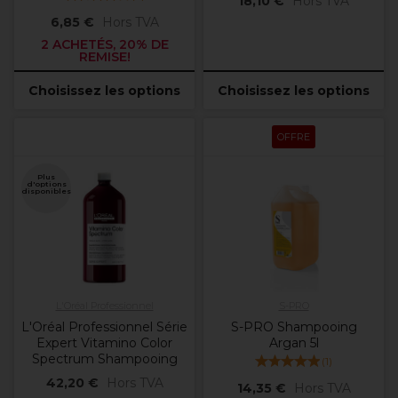
18,10 €
Hors TVA
6,85 €
Hors TVA
2 ACHETÉS, 20% DE
REMISE!
Choisissez les options
Choisissez les options
OFFRE
Plus
d'options
disponibles
L'Oréal Professionnel
S-PRO
L'Oréal Professionnel Série
S-PRO Shampooing
Expert Vitamino Color
Argan 5l
Spectrum Shampooing
(
1
)
42,20 €
Hors TVA
14,35 €
Hors TVA