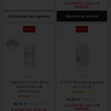
2 ACHETÉS, 20% DE
REMISE!
Ajouter au panier
Choisissez les options
OFFRE
OFFRE
Plus
d'options
disponibles
Olaplex
S-PRO
OlaplexN°.4FINE Bond
S-PRO Shampooing Noix
Maintenance®
de Coco 5l
Shampooing
(
2
)
(
1
)
14,35 €
Hors TVA
18,70 €
Hors TVA
2 ACHETÉS, 20% DE
REMISE!
2 ACHETÉS, 20% DE