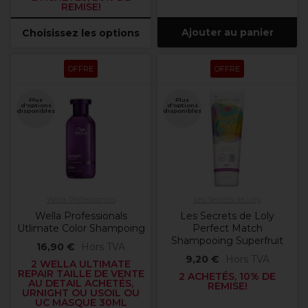
REMISE!
Ajouter au panier
Choisissez les options
OFFRE
OFFRE
Plus
Plus
d'options
d'options
disponibles
disponibles
Wella Professionals
Les Secrets de Loly
Wella Professionals
Les Secrets de Loly
Utlimate Color Shampoing
Perfect Match
Shampooing Superfruit
16,90 €
Hors TVA
9,20 €
Hors TVA
2 WELLA ULTIMATE
REPAIR TAILLE DE VENTE
2 ACHETÉS, 10% DE
AU DETAIL ACHETÉS,
REMISE!
URNIGHT OU USOIL OU
UC MASQUE 30ML