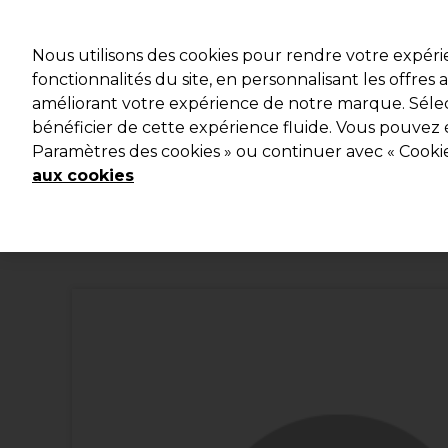
Profitez d
Nous utilisons des cookies pour rendre votre expér
fonctionnalités du site, en personnalisant les offres
améliorant votre expérience de notre marque. Sélec
Marques
Bons plans
Coiffure
Electro et Matériel
bénéficier de cette expérience fluide. Vous pouvez 
Paramètres des cookies » ou continuer avec « Cooki
Livraison et délais
lire la suite
aux cookies