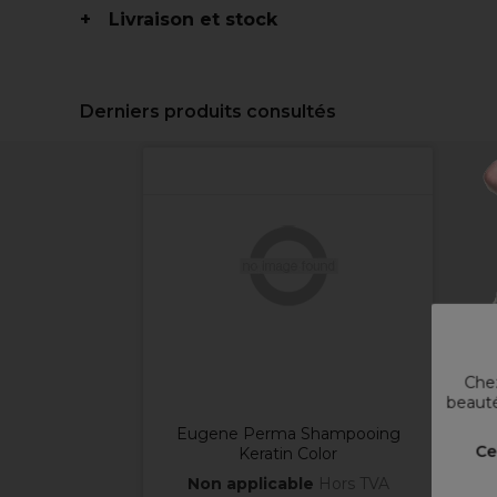
Livraison et stock
Derniers produits consultés
Chez
beauté
Eugene Perma Shampooing
Ce
Keratin Color
Non applicable
Hors TVA