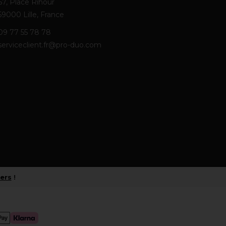
67, Place Rihour
59000 Lille, France
09 77 55 78 78
serviceclient.fr@pro-duo.com
iers
!