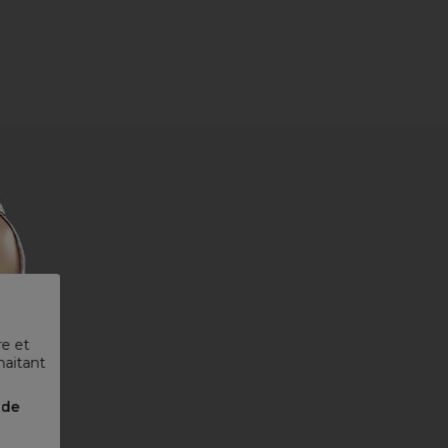
re et
haitant
nde