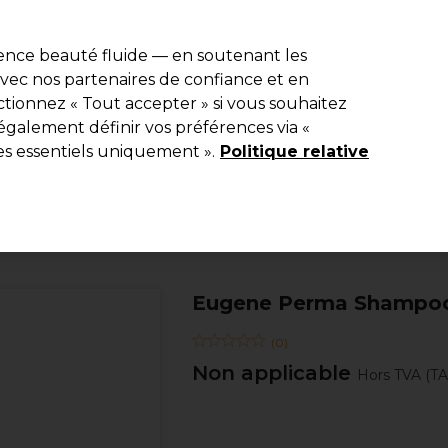
e 10 % de remise* sur votre première commande pro duo. Avec le c
ience beauté fluide — en soutenant les
 avec nos partenaires de confiance et en
Rechercher
tionnez « Tout accepter » si vous souhaitez
Equipement de salon
Beauté
Hommes
Inspirations
Les Pri
également définir vos préférences via «
es essentiels uniquement ».
Politique relative
Coiffure
Soins Capillaires
Shampooing
Eugene Perma Shampooi
(
0
)
Non applicable
Hors TVA
(T