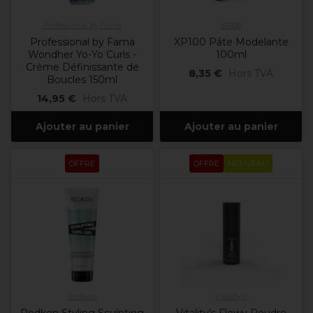
Professional by Fama
XP100
Professional by Fama
XP100 Pâte Modelante
Wondher Yo-Yo Curls -
100ml
Crème Définissante de
8,35 €
Hors TVA
Boucles 150ml
14,95 €
Hors TVA
Ajouter au panier
Ajouter au panier
OFFRE
OFFRE
NOUVEAU
Redken
Vitality's