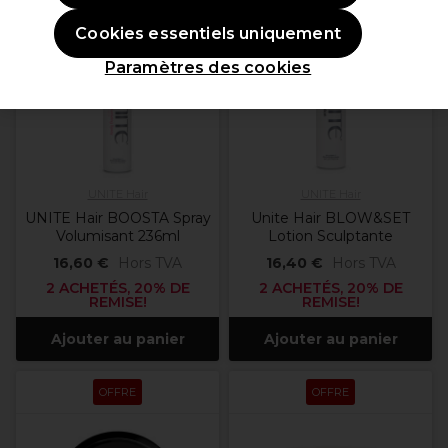
OFFRE
OFFRE
Cookies essentiels uniquement
Paramètres des cookies
UNITE Hair
UNITE Hair
UNITE Hair BOOSTA Spray
Unite Hair BLOW&SET
Volumisant 236ml
Lotion Sculptante
16,60 €
Hors TVA
16,40 €
Hors TVA
2 ACHETÉS, 20% DE
2 ACHETÉS, 20% DE
REMISE!
REMISE!
Ajouter au panier
Ajouter au panier
OFFRE
OFFRE