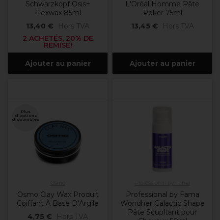
Schwarzkopf Osis+
L'Oréal Homme Pâte
Flexwax 85ml
Poker 75ml
13,40 €
Hors TVA
13,45 €
Hors TVA
2 ACHETÉS, 20% DE
REMISE!
Ajouter au panier
Ajouter au panier
Plus
d'options
disponibles
Osmo
Professional by Fama
Osmo Clay Wax Produit
Professional by Fama
Coiffant À Base D’Argile
Wondher Galactic Shape
Pâte Scupltant pour
4,75 €
Hors TVA