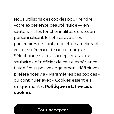
Profitez de 10 % de remise* sur votre première commande pro duo. Avec le code:
PRO10
Nous utilisons des cookies pour rendre
Se connecter
votre expérience beauté fluide — en
soutenant les fonctionnalités du site, en
Marques
Bons plans
Coiffure
Electro et Matériel
Equipem
personnalisant les offres avec nos
Livraison et délais
partenaires de confiance et en améliorant
lire la suite
votre expérience de notre marque.
Cires, pâtes et argiles coiffantes
Coiffure
Produits coiffants
Sélectionnez « Tout accepter » si vous
souhaitez bénéficier de cette expérience
Cires, pâtes et argiles coiffantes
fluide. Vous pouvez également définir vos
préférences via « Paramètres des cookies »
ou continuer avec « Cookies essentiels
uniquement ».
Politique relative aux
Filters
cookies
Trier par:
Pertinence
Tout accepter