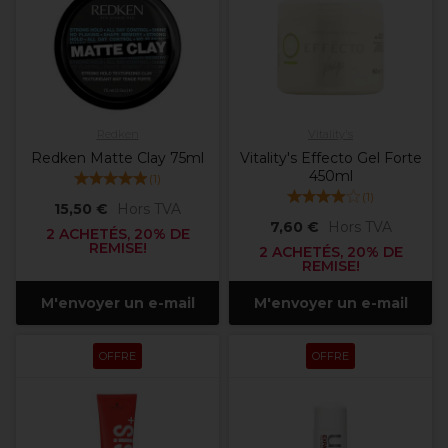
Redken
Vitality's
Redken Matte Clay 75ml
Vitality's Effecto Gel Forte
450ml
(
1
)
(
1
)
15,50 €
Hors TVA
7,60 €
Hors TVA
2 ACHETÉS, 20% DE
REMISE!
2 ACHETÉS, 20% DE
REMISE!
M'envoyer un e-mail
M'envoyer un e-mail
OFFRE
OFFRE