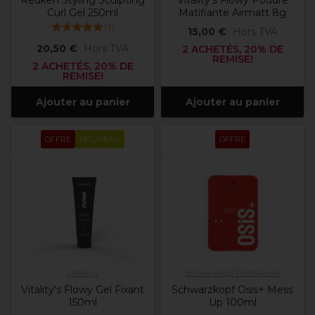
Redken Styling Sculpting
Vitality's Flowy Poudre
Curl Gel 250ml
Matifiante Airmatt 8g
(
3
)
15,00 €
Hors TVA
20,50 €
Hors TVA
2 ACHETÉS, 20% DE
REMISE!
2 ACHETÉS, 20% DE
REMISE!
Ajouter au panier
Ajouter au panier
OFFRE
NOUVEAU
OFFRE
Vitality's
Schwarzkopf Professional
Vitality's Flowy Gel Fixant
Schwarzkopf Osis+ Mess
150ml
Up 100ml