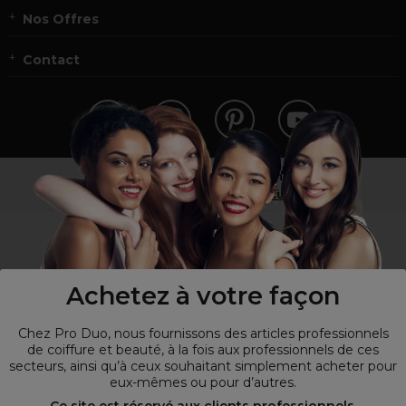
Nos Offres
Contact
Vous n’êtes pas un professionnel ?
Visitez notre site pour
les particuliers
!
Achetez à votre façon
Chez Pro Duo, nous fournissons des articles professionnels
de coiffure et beauté, à la fois aux professionnels de ces
secteurs, ainsi qu’à ceux souhaitant simplement acheter pour
eux-mêmes ou pour d’autres.
© Tous droits réservés © Pro-Duo
2026