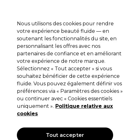
Profitez de 10 % de remise* sur votre première commande pro duo. Avec le code:
PRO10
Nous utilisons des cookies pour rendre
Se connecter
votre expérience beauté fluide — en
soutenant les fonctionnalités du site, en
Marques
Bons plans
Coiffure
Electro et Matériel
Equipem
personnalisant les offres avec nos
Livraison et délais
partenaires de confiance et en améliorant
lire la suite
votre expérience de notre marque.
Sélectionnez « Tout accepter » si vous
Wella Professionals
souhaitez bénéficier de cette expérience
Wella Professionals Invigo Color
fluide. Vous pouvez également définir vos
préférences via « Paramètres des cookies »
Service Traitement Pré-Coloration,
ou continuer avec « Cookies essentiels
185ml
uniquement ».
Politique relative aux
cookies
(
0
)
30,85 €
Hors TVA
(TARIF PROFESSIONNEL)
(
37,02 €
TVA incluse)
| 16.68 € pour 100ml
Tout accepter