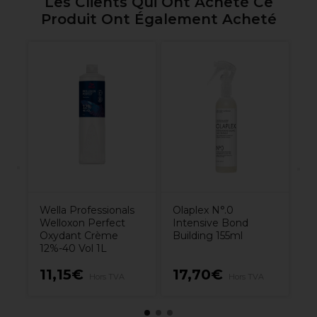
Les Clients Qui Ont Acheté Ce
Produit Ont Également Acheté
s
R
Bo
l
Co
p
B
Wella Professionals
Olaplex N°.0
Welloxon Perfect
Intensive Bond
Oxydant Crème
Building 155ml
12%-40 Vol 1L
11,15€
17,70€
1
A
Hors TVA
Hors TVA